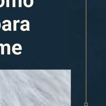
omo 
ara 
ome