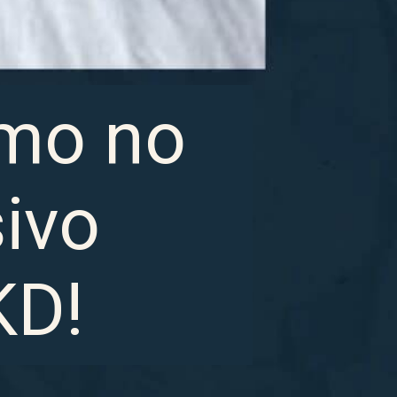
mo no 
ivo 
KD!