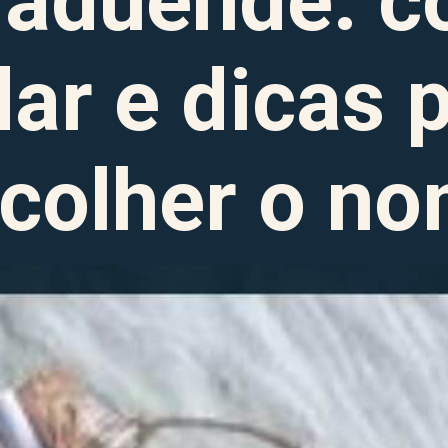
raduende: c
ar e dicas p
colher o n