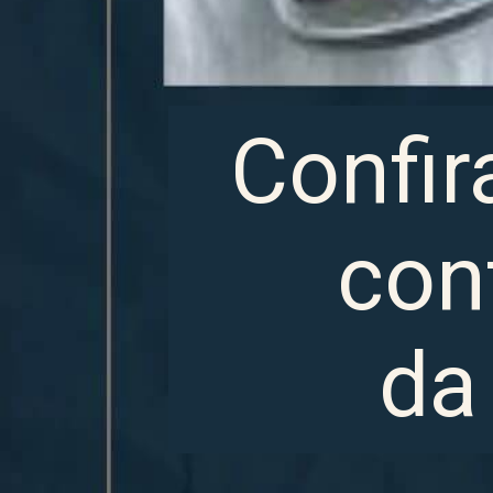
Confir
con
da