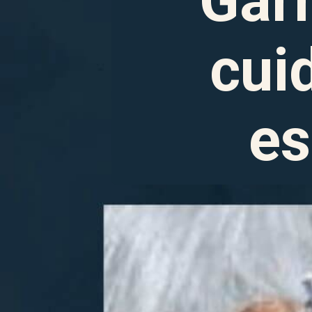
Gar
cuid
es