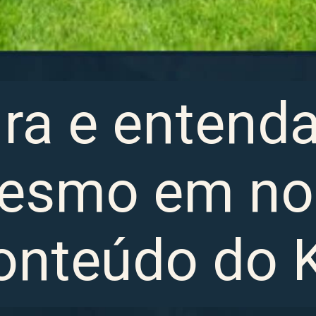
ira e entend
esmo em no
onteúdo do 