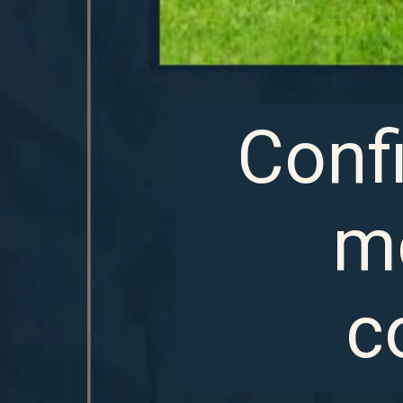
Conf
m
c