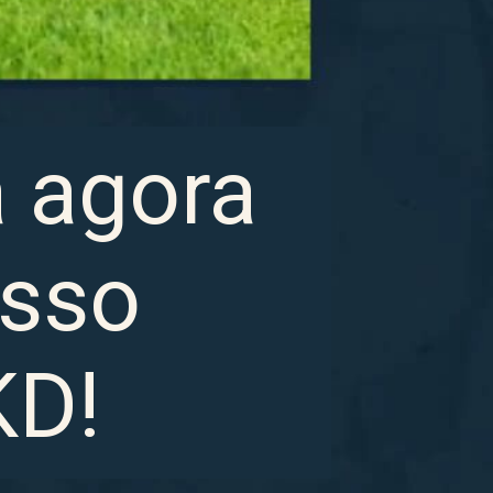
a agora
sso
KD!