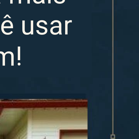
ê usar
m!