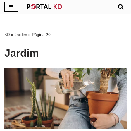
Pular
para
o
KD
»
Jardim
»
Página 20
conteúdo
Jardim