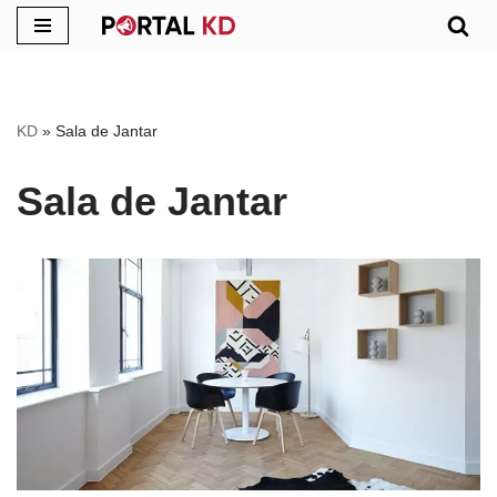
Pular
para
o
KD
»
Sala de Jantar
conteúdo
Sala de Jantar