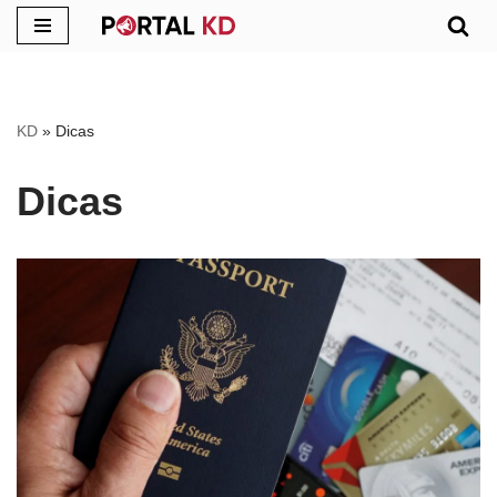
Pular
para
o
KD
»
Dicas
conteúdo
Dicas