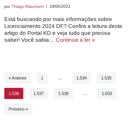
por
Thiago Klaumann
18/05/2023
Está buscando por mais informações sobre
Licenciamento 2024 DF? Confira a leitura deste
artigo do Portal KD e veja tudo que precisa
saber! Você sabia…
Continue a ler »
« Anterior
1
…
1.534
1.535
1.536
1.537
1.538
…
1.633
Próximo »