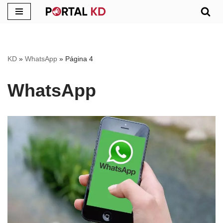
Pular
para
o
KD
»
WhatsApp
»
Página 4
conteúdo
WhatsApp