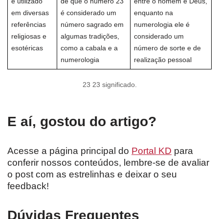
é utilizado
de que o número 23
entre o homem e Deus,
em diversas
é considerado um
enquanto na
referências
número sagrado em
numerologia ele é
religiosas e
algumas tradições,
considerado um
esotéricas
como a cabala e a
número de sorte e de
numerologia
realização pessoal
23 23 significado.
E aí, gostou do artigo?
Acesse a página principal do
Portal KD
para
conferir nossos conteúdos, lembre-se de avaliar
o post com as estrelinhas e deixar o seu
feedback!
Dúvidas Frequentes