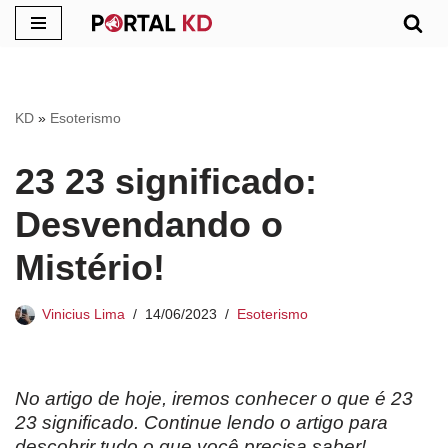
Pular
para
o
KD
»
Esoterismo
conteúdo
23 23 significado:
Desvendando o
Mistério!
Vinicius Lima
14/06/2023
Esoterismo
No artigo de hoje, iremos conhecer o que é 23
23 significado. Continue lendo o artigo para
descobrir tudo o que você precisa saber!