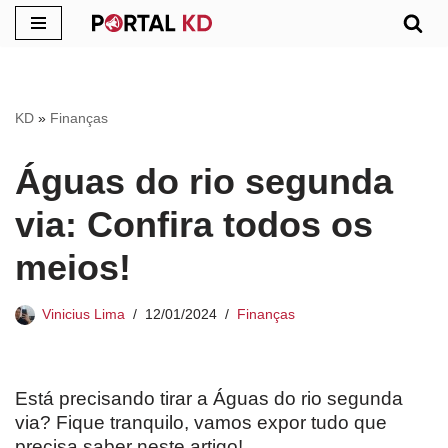
Pular
para
o
KD
»
Finanças
conteúdo
Águas do rio segunda
via: Confira todos os
meios!
Vinicius Lima
12/01/2024
Finanças
Está precisando tirar a Águas do rio segunda
via? Fique tranquilo, vamos expor tudo que
precisa saber neste artigo!