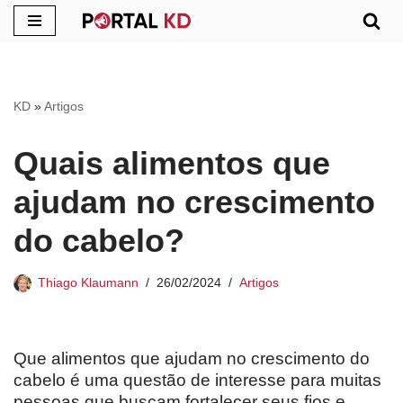
Pular
para
o
KD
»
Artigos
conteúdo
Quais alimentos que
ajudam no crescimento
do cabelo?
Thiago Klaumann
26/02/2024
Artigos
Que alimentos que ajudam no crescimento do
cabelo é uma questão de interesse para muitas
pessoas que buscam fortalecer seus fios e