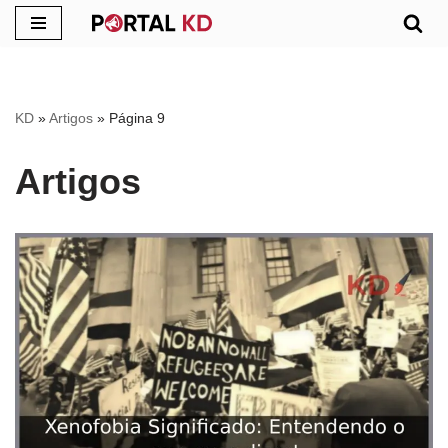
Pular
para
o
KD
»
Artigos
»
Página 9
conteúdo
Artigos