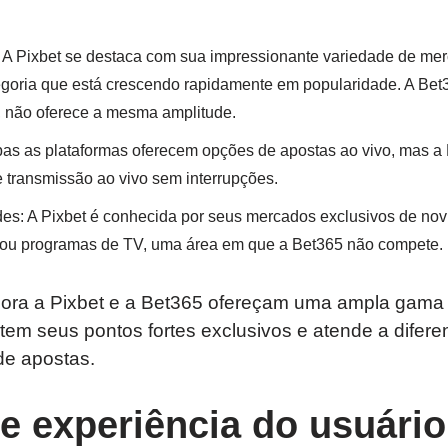
: A Pixbet se destaca com sua impressionante variedade de me
egoria que está crescendo rapidamente em popularidade. A Bet
, não oferece a mesma amplitude.
as as plataformas oferecem opções de apostas ao vivo, mas a 
 transmissão ao vivo sem interrupções.
es: A Pixbet é conhecida por seus mercados exclusivos de no
s ou programas de TV, uma área em que a Bet365 não compete.
ora a Pixbet e a Bet365 ofereçam uma ampla gama
tem seus pontos fortes exclusivos e atende a difer
de apostas.
 e experiência do usuário