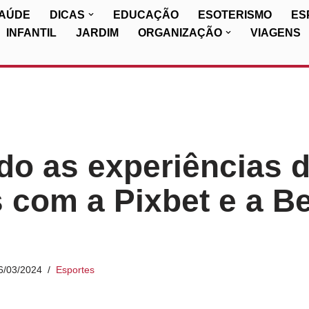
SAÚDE
DICAS
EDUCAÇÃO
ESOTERISMO
ES
INFANTIL
JARDIM
ORGANIZAÇÃO
VIAGENS
do as experiências 
 com a Pixbet e a B
6/03/2024
Esportes