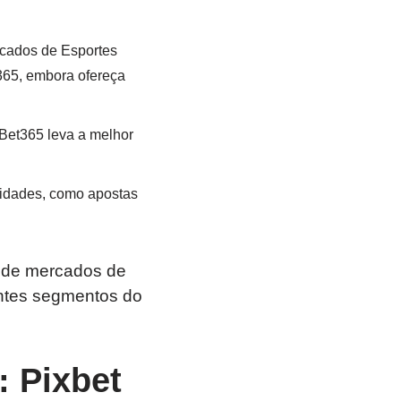
rcados de Esportes
365, embora ofereça
Bet365 leva a melhor
vidades, como apostas
 de mercados de
entes segmentos do
: Pixbet