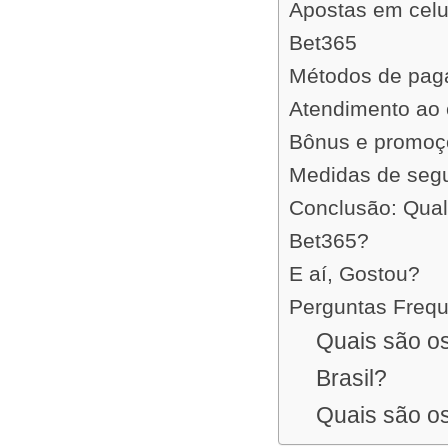
Apostas em celu
Bet365
Métodos de pag
Atendimento ao 
Bônus e promoçõ
Medidas de segu
Conclusão: Qual 
Bet365?
E aí, Gostou?
Perguntas Freq
Quais são os
Brasil?
Quais são os