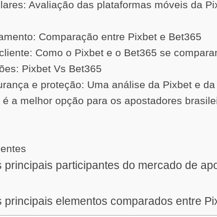
lares: Avaliação das plataformas móveis da Pi
amento: Comparação entre Pixbet e Bet365
cliente: Como o Pixbet e o Bet365 se compar
es: Pixbet Vs Bet365
rança e proteção: Uma análise da Pixbet e da
é a melhor opção para os apostadores brasilei
uentes
 principais participantes do mercado de ap
 principais elementos comparados entre Pi