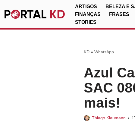
ARTIGOS
BELEZA E 
FINANÇAS
FRASES
Pular
STORIES
para
o
conteúdo
KD
»
WhatsApp
Azul Ca
SAC 080
mais!
Thiago Klaumann
1