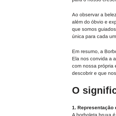
Ao observar a bele
além do óbvio e exp
que somos guiados 
única para cada um
Em resumo, a Borbol
Ela nos convida a a
com nossa própria 
descobrir e que noss
O signifi
1. Representação 
A borboleta bruxa 