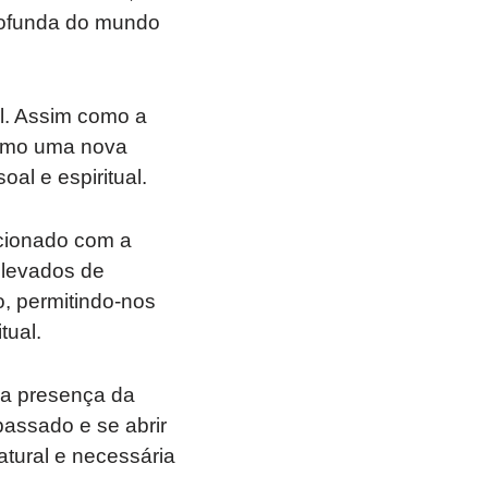
rofunda do mundo
l. Assim como a
como uma nova
al e espiritual.
acionado com a
elevados de
, permitindo-nos
tual.
 a presença da
passado e se abrir
tural e necessária