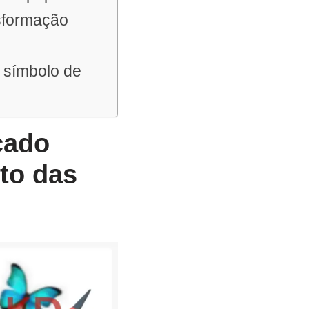
nsformação
 símbolo de
cado
to das