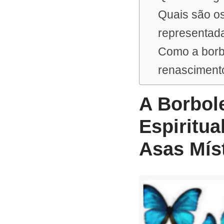
Quais são os
representada
Como a borb
renascimento
A Borbole
Espiritua
Asas Mís