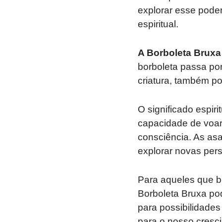
explorar esse pode
espiritual.
A Borboleta Bruxa
borboleta passa po
criatura, também po
O significado espiri
capacidade de voar 
consciência. As asa
explorar novas persp
Para aqueles que b
Borboleta Bruxa pod
para possibilidade
para o nosso cresci