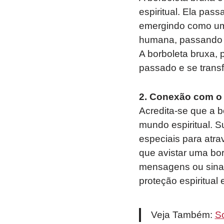
espiritual. Ela pas
emergindo como uma 
humana, passando po
A borboleta bruxa, 
passado e se trans
2. Conexão com o 
Acredita-se que a b
mundo espiritual. S
especiais para atra
que avistar uma bor
mensagens ou sinai
proteção espiritual 
Veja Também:
S