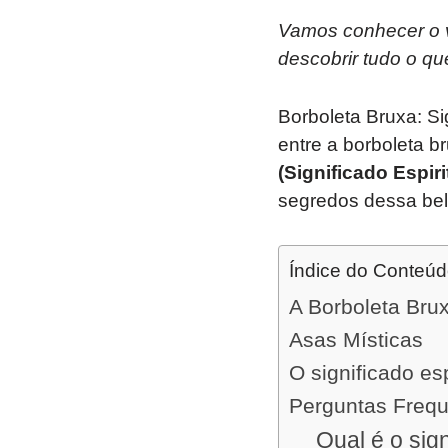
Vamos conhecer o ve
descobrir tudo o qu
Borboleta Bruxa: Si
entre a borboleta b
(
Significado Espiri
segredos dessa bela
Índice do Conteú
A Borboleta Brux
Asas Místicas
O significado es
Perguntas Freq
Qual é o sign