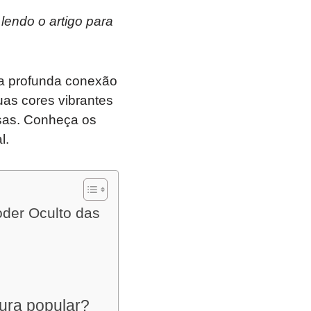
lendo o artigo para
a a profunda conexão
uas cores vibrantes
sas. Conheça os
l.
oder Oculto das
tura popular?