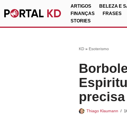
ARTIGOS
BELEZA E 
FINANÇAS
FRASES
Pular
STORIES
para
o
conteúdo
KD
»
Esoterismo
Borbole
Espirit
precisa
Thiago Klaumann
1