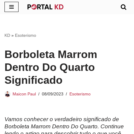
Pular
para
o
KD
»
Esoterismo
conteúdo
Borboleta Marrom
Dentro Do Quarto
Significado
Maicon Paul
08/09/2023
Esoterismo
Vamos conhecer o verdadeiro significado de
Borboleta Marrom Dentro Do Quarto. Continue
lendo o artigo para descobrir tudo o que você