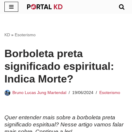
Pular
para
o
KD
»
Esoterismo
conteúdo
Borboleta preta
significado espiritual:
Indica Morte?
Bruno Lucas Jung Martendal
19/06/2024
Esoterismo
Quer entender mais sobre a borboleta preta
significado espiritual? Nesse artigo vamos falar
mais sobre. Continue a ler!