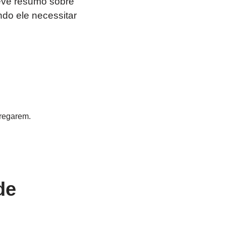
eve resumo sobre
do ele necessitar
rregarem.
de