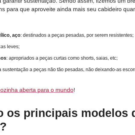
 garantir sustentação. Sendo assim, fizemos um br
s para que aproveite ainda mais seu cabideiro quan
lico, aço
: destinados a peças pesadas, por serem resistentes;
ças leves;
hos
: apropriados a peças curtas como shorts, saias, etc;
a sustentação a peças não tão pesadas, não deixando-as esco
ozinha aberta para o mundo
!
o os principais modelos 
o?