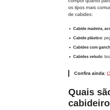
compor quanto para
os tipos mais comun
de cabides:
Cabide madeira, acrí
Cabide plástico
: pe
Cabides com ganc
Cabides veludo
: bo
Confira ainda
:
C
Quais sã
cabideir