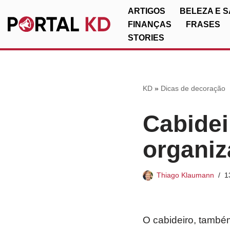
ARTIGOS
BELEZA E 
FINANÇAS
FRASES
Pular
STORIES
para
o
conteúdo
KD
»
Dicas de decoração
Cabidei
organiz
Thiago Klaumann
1
O cabideiro, també