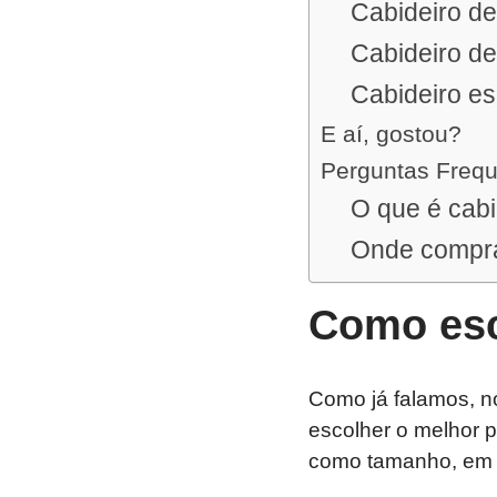
Cabideiro d
Cabideiro d
Cabideiro e
E aí, gostou?
Perguntas Freq
O que é cab
Onde compra
Como esc
Como já falamos, no
escolher o melhor 
como tamanho, em qu