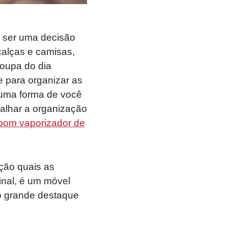
 ser uma decisão
calças e camisas,
roupa do dia
e para organizar as
 uma forma de você
palhar a organização
bom vaporizador de
ção quais as
inal, é um móvel
o grande destaque