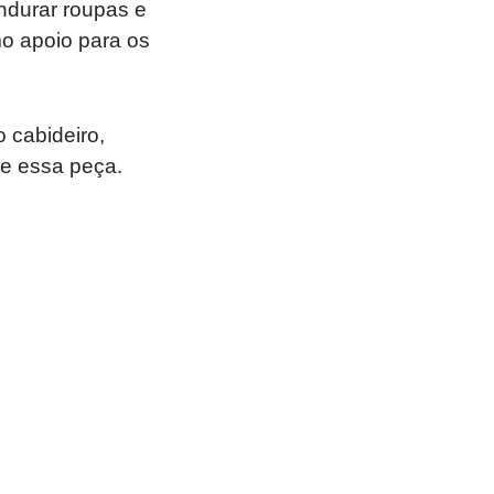
endurar roupas e
mo apoio para os
 cabideiro,
re essa peça.