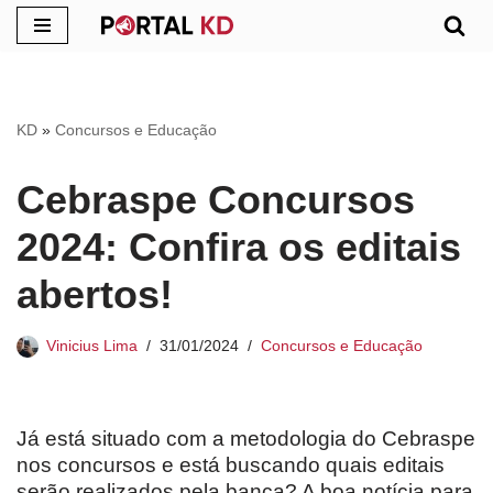
Pular
para
o
KD
»
Concursos e Educação
conteúdo
Cebraspe Concursos
2024: Confira os editais
abertos!
Vinicius Lima
31/01/2024
Concursos e Educação
Já está situado com a metodologia do Cebraspe
nos concursos e está buscando quais editais
serão realizados pela banca? A boa notícia para