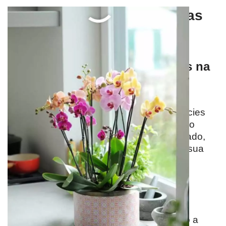
Duvidas frequentes sobre as
orquídeas
Orquídeas podem ser plantadas na
terra?
Apenas as terrestres. Nem todas as espécies
podem ser plantadas no solo, algumas são
aéreas ou epífita, e se postas no local errado,
suas raízes podem apodrecer, levando a sua
morte.
Devo regar todos os dias?
Isso irá depender de alguns fatores, como a