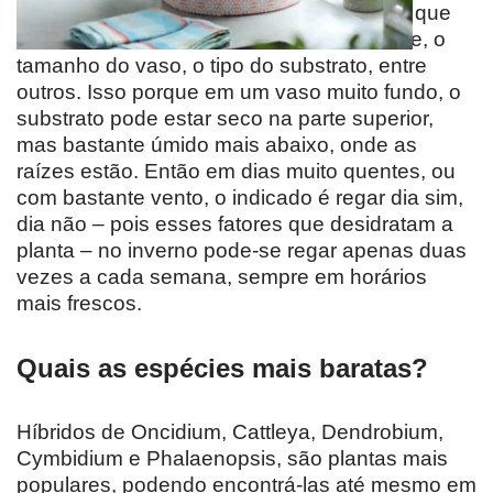
espécie da sua orquídea, e os fatores em que
ela se encontra, como o clima do ambiente, o
tamanho do vaso, o tipo do substrato, entre
outros. Isso porque em um vaso muito fundo, o
substrato pode estar seco na parte superior,
mas bastante úmido mais abaixo, onde as
raízes estão. Então em dias muito quentes, ou
com bastante vento, o indicado é regar dia sim,
dia não – pois esses fatores que desidratam a
planta – no inverno pode-se regar apenas duas
vezes a cada semana, sempre em horários
mais frescos.
Quais as espécies mais baratas?
Híbridos de Oncidium, Cattleya, Dendrobium,
Cymbidium e Phalaenopsis, são plantas mais
populares, podendo encontrá-las até mesmo em