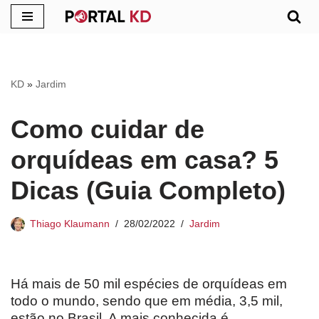
Pular
para
o
KD
»
Jardim
conteúdo
Como cuidar de
orquídeas em casa? 5
Dicas (Guia Completo)
Thiago Klaumann
28/02/2022
Jardim
Há mais de 50 mil espécies de orquídeas em
todo o mundo, sendo que em média, 3,5 mil,
estão no Brasil. A mais conhecida é