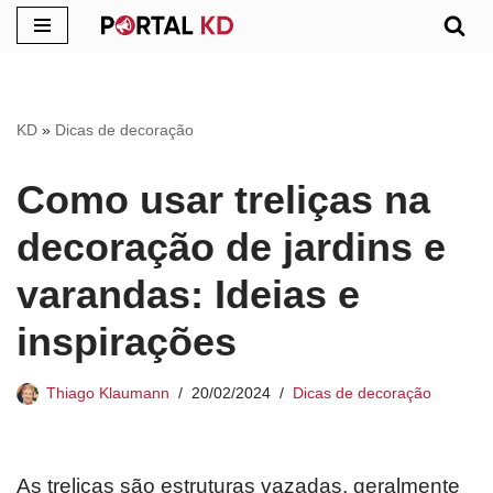
Pular
para
o
KD
»
Dicas de decoração
conteúdo
Como usar treliças na
decoração de jardins e
varandas: Ideias e
inspirações
Thiago Klaumann
20/02/2024
Dicas de decoração
As treliças são estruturas vazadas, geralmente