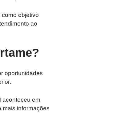
 como objetivo
atendimento ao
ertame?
er oportunidades
rior.
TI aconteceu em
á mais informações