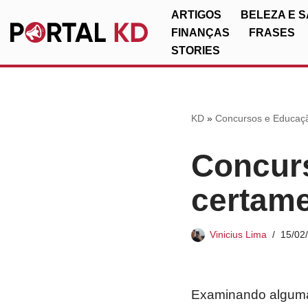
ARTIGOS
BELEZA E 
FINANÇAS
FRASES
Pular
STORIES
para
o
conteúdo
KD
»
Concursos e Educaç
Concur
certame
Vinicius Lima
15/02
Examinando algumas