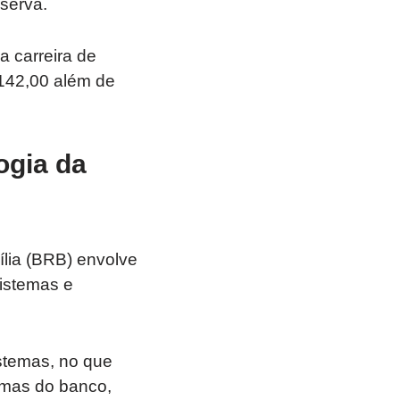
eserva.
a carreira de
.142,00 além de
ogia da
ília (BRB) envolve
sistemas e
stemas, no que
emas do banco,