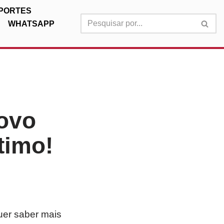
PORTES
WHATSAPP
ovo
timo!
uer saber mais