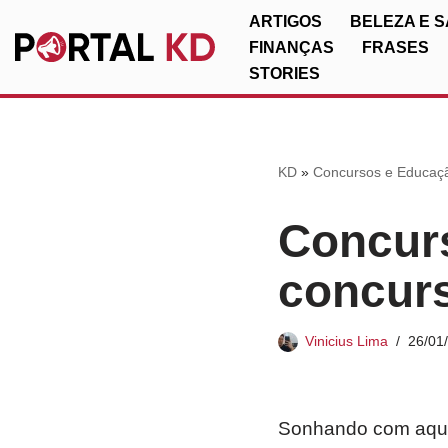
ARTIGOS
BELEZA E 
FINANÇAS
FRASES
Pular
STORIES
para
o
conteúdo
KD
»
Concursos e Educaç
Concur
concurs
Vinicius Lima
26/01
Sonhando com aquel