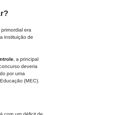
ar?
 primordial era
 instituição de
ntrole
, a principal
 concurso deveria
ido por uma
da Educação (MEC).
á com um déficit de