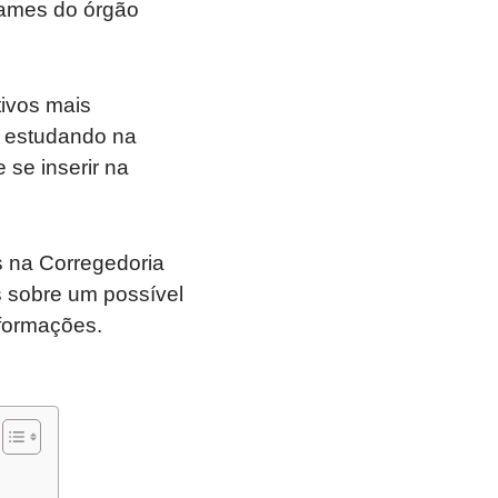
tames do órgão
ivos mais
s estudando na
 se inserir na
os na Corregedoria
s sobre um possível
nformações.