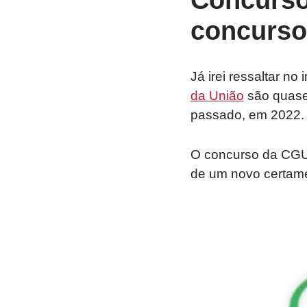
Concurso
concurso
Já irei ressaltar n
da União
são quase 
passado, em 2022.
O concurso da CGU f
de um novo certame