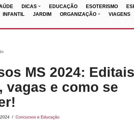
SAÚDE
DICAS
EDUCAÇÃO
ESOTERISMO
ES
INFANTIL
JARDIM
ORGANIZAÇÃO
VIAGENS
ão
os MS 2024: Editai
, vagas e como se
er!
/2024
Concursos e Educação