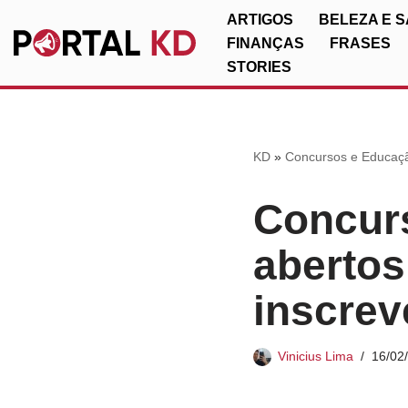
ARTIGOS
BELEZA E 
FINANÇAS
FRASES
Pular
STORIES
para
o
conteúdo
KD
»
Concursos e Educaç
Concurs
abertos
inscrev
Vinicius Lima
16/02