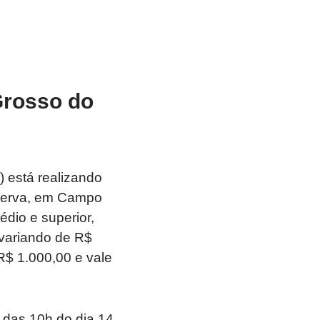
Grosso do
 está realizando
eserva, em Campo
dio e superior,
variando de R$
R$ 1.000,00 e vale
o das 10h do dia 14