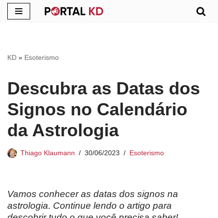
Pular
para
o
KD
»
Esoterismo
conteúdo
Descubra as Datas dos
Signos no Calendário
da Astrologia
Thiago Klaumann
30/06/2023
Esoterismo
Vamos conhecer as datas dos signos na
astrologia. Continue lendo o artigo para
descobrir tudo o que você precisa saber!