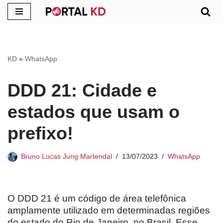
Pular
para
o
KD
»
WhatsApp
conteúdo
DDD 21: Cidade e
estados que usam o
prefixo!
Bruno Lucas Jung Martendal
13/07/2023
WhatsApp
O DDD 21 é um código de área telefônica
amplamente utilizado em determinadas regiões
do estado do Rio de Janeiro, no Brasil. Esse