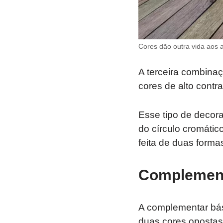
Cores dão outra vida aos 
A terceira combina
cores de alto contr
Esse tipo de decor
do círculo cromátic
feita de duas formas
Complement
A complementar bási
duas cores opostas 