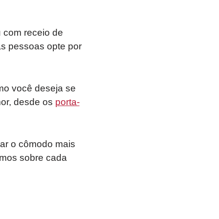
u com receio de
as pessoas opte por
mo você deseja se
mor, desde os
porta-
xar o cômodo mais
lamos sobre cada