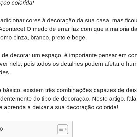
ção colorida!
adicionar cores à decoração da sua casa, mas fico
Acontece! O medo de errar faz com que a maioria d
como cinza, branco, preto e bege.
a de decorar um espaço, é importante pensar em co
iver nele, pois todos os detalhes podem afetar o hu
des.
do básico, existem três combinações capazes de dei
dentemente do tipo de decoração. Neste artigo, fa
e aprenda a deixar a sua decoração colorida!
do