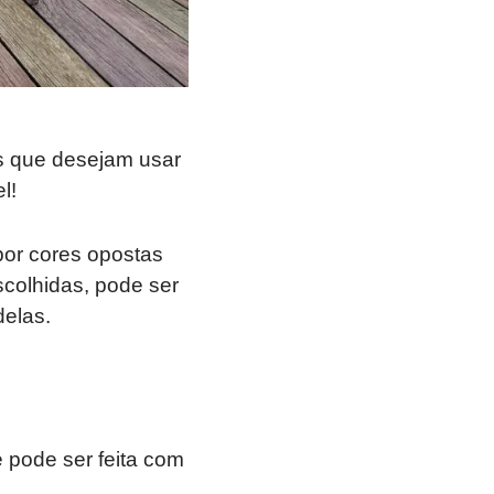
s que desejam usar
l!
or cores opostas
scolhidas, pode ser
delas.
 pode ser feita com