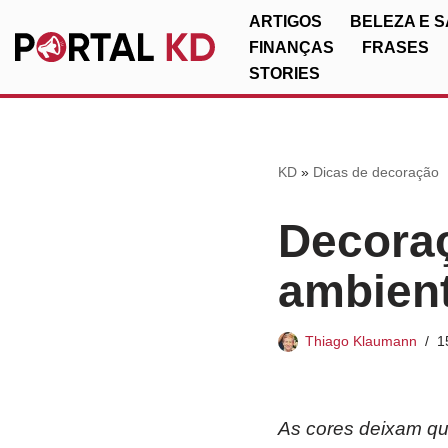
ARTIGOS
BELEZA E 
FINANÇAS
FRASES
Pular
STORIES
para
o
conteúdo
KD
»
Dicas de decoração
Decoraç
ambient
Thiago Klaumann
1
As cores deixam qua