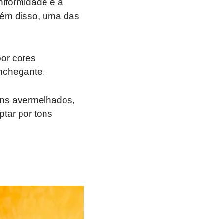
niformidade e a
Além disso, uma das
por cores
onchegante.
ns avermelhados,
ptar por tons