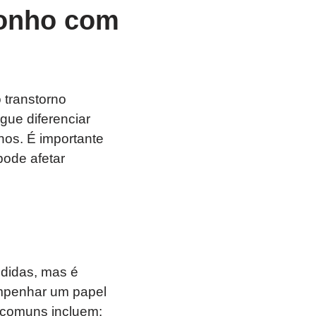
sonho com
transtorno
ue diferenciar
hos. É importante
pode afetar
didas, mas é
empenhar um papel
 comuns incluem: