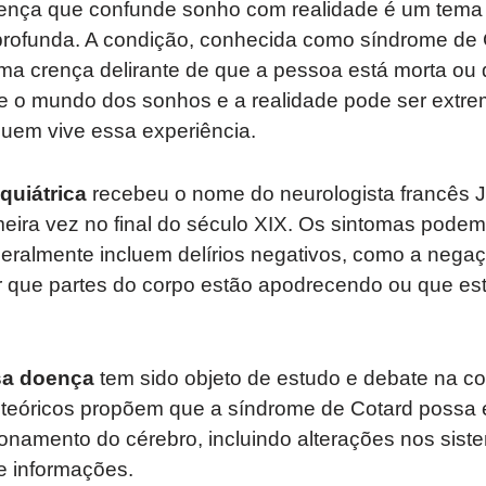
oença que confunde sonho com realidade é um tem
profunda. A condição, conhecida como síndrome de 
ma crença delirante de que a pessoa está morta ou d
e o mundo dos sonhos e a realidade pode ser extr
quem vive essa experiência.
quiátrica
recebeu o nome do neurologista francês J
eira vez no final do século XIX. Os sintomas podem
eralmente incluem delírios negativos, como a negaç
tar que partes do corpo estão apodrecendo ou que e
sa doença
tem sido objeto de estudo e debate na 
 teóricos propõem que a síndrome de Cotard possa e
ionamento do cérebro, incluindo alterações nos sis
 informações.