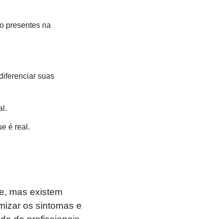
o presentes na
diferenciar suas
l.
e é real.
de, mas existem
mizar os sintomas e