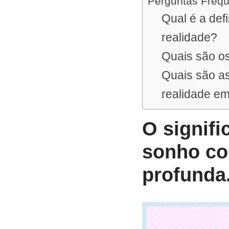
Perguntas Freq
Qual é a de
realidade?
Quais são o
Quais são a
realidade e
O signif
sonho co
profunda