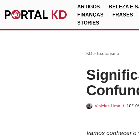
ARTIGOS
BELEZA E 
FINANÇAS
FRASES
Pular
STORIES
para
o
conteúdo
KD
»
Esoterismo
Signifi
Confun
Vinicius Lima
10/10
Vamos conhecer o 