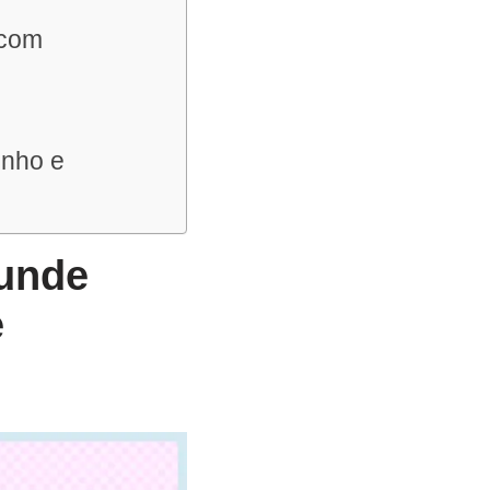
 com
onho e
funde
e