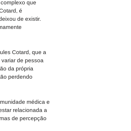
a complexo que
Cotard, é
eixou de existir.
emamente
ules Cotard, que a
 variar de pessoa
ão da própria
stão perdendo
comunidade médica e
star relacionada a
temas de percepção