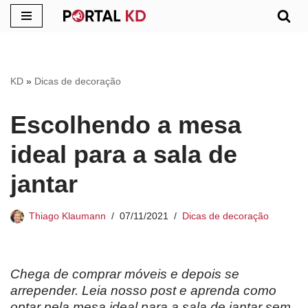
Pular
para
o
KD
»
Dicas de decoração
conteúdo
Escolhendo a mesa
ideal para a sala de
jantar
Thiago Klaumann
07/11/2021
Dicas de decoração
Chega de comprar móveis e depois se
arrepender. Leia nosso post e aprenda como
optar pela mesa ideal para a sala de jantar sem