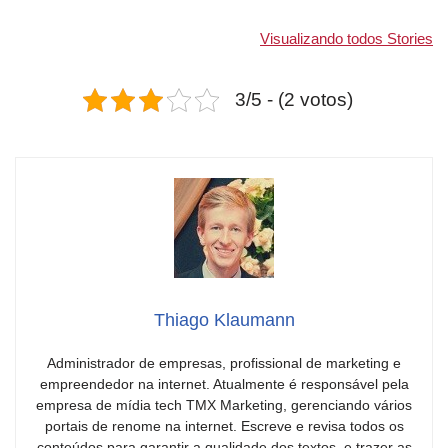
7 Alimentos
7 Ingredientes
Como cultiv
ricos em
caseiros para
flores em c
Visualizando todos Stories
Vitamina B12
passar alergia
Dicas incrív
essenciais para
na pele
3/5 - (2 votos)
uma dieta
Thiago Klaumann
Administrador de empresas, profissional de marketing e
empreendedor na internet. Atualmente é responsável pela
empresa de mídia tech TMX Marketing, gerenciando vários
portais de renome na internet. Escreve e revisa todos os
conteúdos para garantir a qualidade dos textos, e trazer as