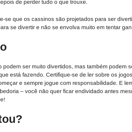
epois de perder tudo o que trouxe.
re-se que os cassinos são projetados para ser divert
ra se divertir e não se envolva muito em tentar gan
ão
o podem ser muito divertidos, mas também podem s
ue está fazendo. Certifique-se de ler sobre os jogo
omeçar e sempre jogue com responsabilidade. E lem
edoria – você não quer ficar endividado antes me
se!
tou?