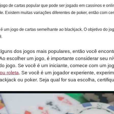
jogo de cartas popular que pode ser jogado em cassinos e onli
ade. Existem muitas variações diferentes de poker, então com ce
 é um jogo de cartas semelhante ao blackjack. O objetivo do jo
9.
lguns dos jogos mais populares, então você encont
. Ao escolher um jogo, é importante considerar seu ní
do jogo. Se você é um iniciante, comece com um jog
ou roleta
. Se você é um jogador experiente, experi
ckjack ou poker. Seja qual for sua escolha, certifique