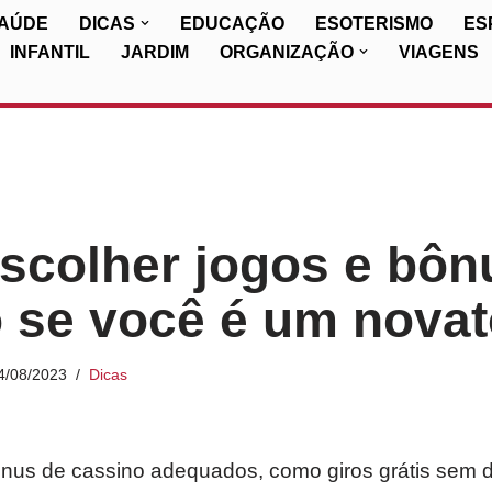
SAÚDE
DICAS
EDUCAÇÃO
ESOTERISMO
ES
INFANTIL
JARDIM
ORGANIZAÇÃO
VIAGENS
colher jogos e bôn
 se você é um novat
4/08/2023
Dicas
ônus de cassino adequados, como giros grátis sem d