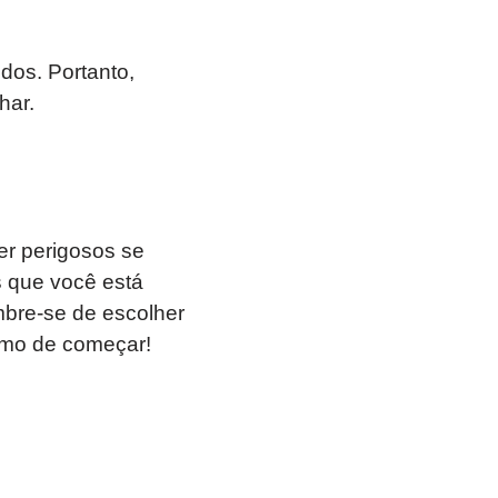
idos. Portanto,
har.
er perigosos se
s que você está
bre-se de escolher
smo de começar!