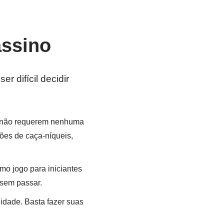
assino
ser difícil decidir
 e não requerem nenhuma
ções de caça-níqueis,
imo jogo para iniciantes
 sem passar.
lidade. Basta fazer suas