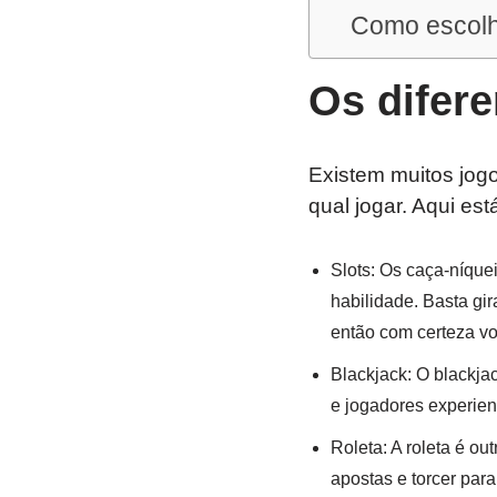
Como escolh
Os difere
Existem muitos jog
qual jogar. Aqui es
Slots: Os caça-níque
habilidade. Basta gir
então com certeza vo
Blackjack: O blackjac
e jogadores experien
Roleta: A roleta é ou
apostas e torcer par