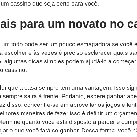
 um cassino que seja certo para você.
rais para um novato no c
o um todo pode ser um pouco esmagadora se você é
a escolher e às vezes é preciso esclarecer quais s
e, algumas dicas simples podem ajudá-lo a começar 
o cassino.
der que a casa sempre tem uma vantagem. Isso signi
 sempre sairá à frente. Portanto, espere ganhar ap
z disso, concentre-se em aproveitar os jogos e tent
lhores maneiras de fazer isso é definir um orçamen
etermine quanto você está disposto a perder e cum
jar o que você fará se ganhar. Dessa forma, você n