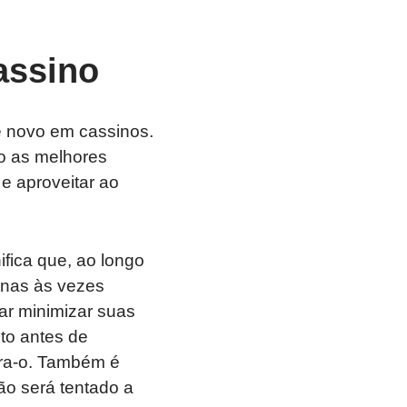
assino
 novo em cassinos.
ão as melhores
e aproveitar ao
fica que, ao longo
enas às vezes
ar minimizar suas
to antes de
pra-o. Também é
ão será tentado a