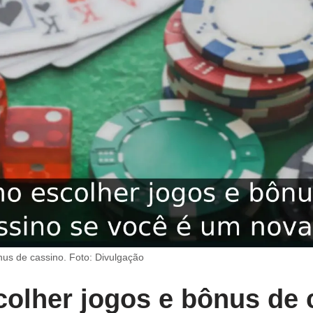
us de cassino. Foto: Divulgação
olher jogos e bônus de 