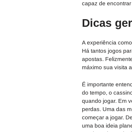
capaz de encontrar
Dicas ge
A experiência com
Há tantos jogos par
apostas. Felizment
máximo sua visita a
É importante enten
do tempo, o cassino
quando jogar. Em ve
perdas. Uma das me
começar a jogar. D
uma boa ideia plane