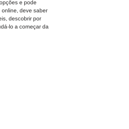
 opções e pode
 online, deve saber
s, descobrir por
udá-lo a começar da