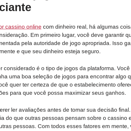
ciante
r cassino online
com dinheiro real, há algumas coi
nsideração. Em primeiro lugar, você deve garantir q
mentada pela autoridade de jogo apropriada. Isso ga
mente e que seu dinheiro esteja seguro.
ser considerado é o tipo de jogos da plataforma. Você
nha uma boa seleção de jogos para encontrar algo 
você quer ter certeza de que o estabelecimento ofe
ões para que você possa maximizar seus ganhos.
erer ler avaliações antes de tomar sua decisão final.
ia do que outras pessoas pensam sobre o cassino e
tras pessoas. Com todos esses fatores em mente, 