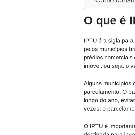
Como consul
O que é 
IPTU é a sigla para
pelos municípios br
prédios comerciais 
imóvel, ou seja, o 
Alguns municípios 
parcelamento. O par
longo do ano, evit
vezes, o parcelamen
O IPTU é importante
destinada para inve