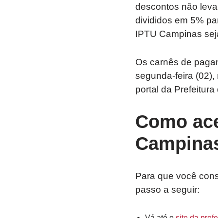
descontos não leva
divididos em 5% par
IPTU Campinas seja 
Os carnês de pagam
segunda-feira (02)
portal da Prefeitura
Como ace
Campina
Para que você cons
passo a seguir:
Vá até o
site da pref