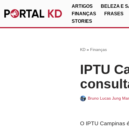
ARTIGOS
BELEZA E 
FINANÇAS
FRASES
Pular
STORIES
para
o
conteúdo
KD
»
Finanças
IPTU Ca
consult
Bruno Lucas Jung Mar
O IPTU Campinas é 