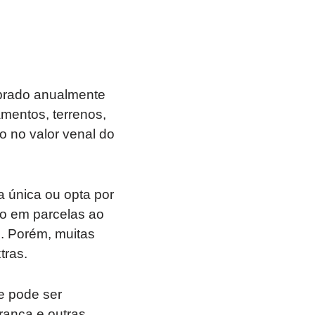
cobrado anualmente
amentos, terrenos,
o no valor venal do
 única ou opta por
to em parcelas ao
. Porém, muitas
tras.
e pode ser
rança e outras