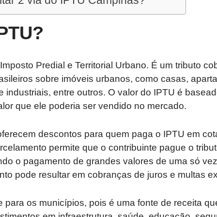
tar 2 via do IPTU Campinas?
IPTU?
 Imposto Predial e Territorial Urbano. É um tributo 
asileiros sobre imóveis urbanos, como casas, apart
e industriais, entre outros. O valor do IPTU é basead
valor que ele poderia ser vendido no mercado.
oferecem descontos para quem paga o IPTU em cota
celamento permite que o contribuinte pague o tribu
ando o pagamento de grandes valores de uma só vez
to pode resultar em cobranças de juros e multas ex
 para os municípios, pois é uma fonte de receita qu
stimentos em infraestrutura, saúde, educação, segu