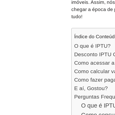
imóveis. Assim, nó
chegar a época de 
tudo!
Índice do Conteú
O que é IPTU?
Desconto IPTU 
Como acessar a
Como calcular v
Como fazer pag
E aí, Gostou?
Perguntas Freq
O que é IP