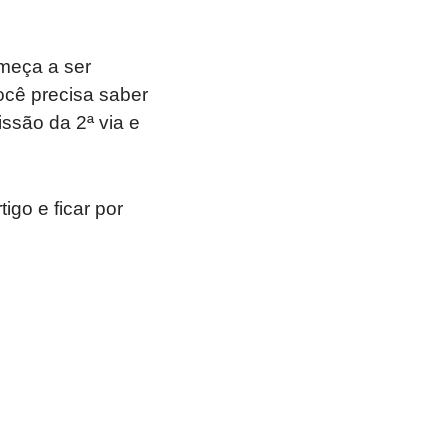
omeça a ser
ocê precisa saber
issão da 2ª via e
igo e ficar por