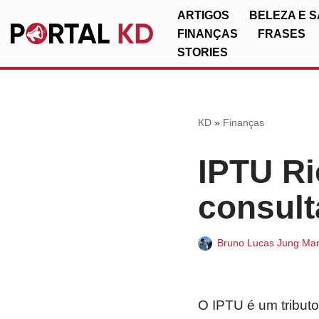
ARTIGOS
BELEZA E 
FINANÇAS
FRASES
Pular
STORIES
para
o
conteúdo
KD
»
Finanças
IPTU Ri
consult
Bruno Lucas Jung Mar
O IPTU é um tributo