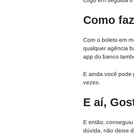
Logo em seguida o g
Como faz
Com o boleto em mã
qualquer agência b
app do banco també
E ainda você pode 
vezes.
E aí, Gos
E então, conseguiu
dúvida, não deixe d