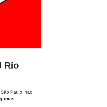
U Rio
e São Paulo, não
lgumas