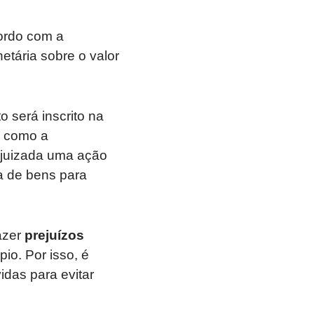
cordo com a
etária sobre o valor
 será inscrito na
, como a
ajuizada uma ação
ra de bens para
azer
prejuízos
io. Por isso, é
das para evitar