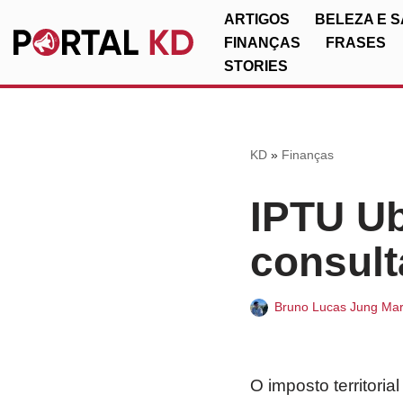
ARTIGOS
BELEZA E 
FINANÇAS
FRASES
Pular
STORIES
para
o
conteúdo
KD
»
Finanças
IPTU Ub
consult
Bruno Lucas Jung Mar
O imposto territori