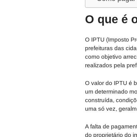
O que é 
O IPTU (Imposto Pre
prefeituras das cid
como objetivo arrec
realizados pela pref
O valor do IPTU é b
um determinado mom
construída, condiçõ
uma só vez, geralm
A falta de pagament
do proprietário do 