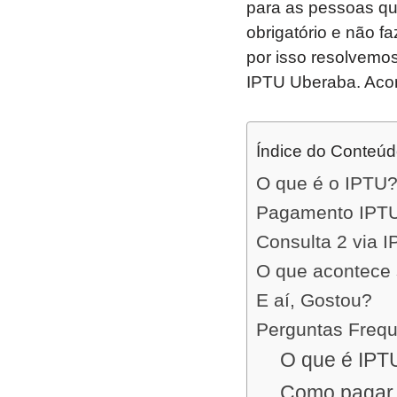
para as pessoas que
obrigatório e não f
por isso resolvemos
IPTU Uberaba. Ac
Índice do Conteú
O que é o IPTU
Pagamento IPT
Consulta 2 via 
O que acontece 
E aí, Gostou?
Perguntas Freq
O que é IPT
Como pagar