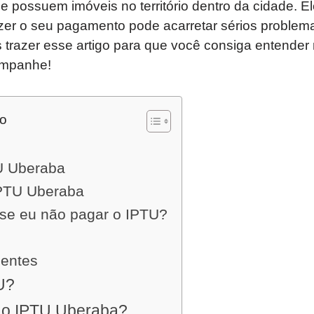
 possuem imóveis no território dentro da cidade. El
azer o seu pagamento pode acarretar sérios problem
 trazer esse artigo para que você consiga entender
ompanhe!
do
?
U Uberaba
IPTU Uberaba
se eu não pagar o IPTU?
uentes
U?
 o IPTU Uberaba?