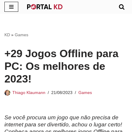
Pular
para
o
KD
»
Games
conteúdo
+29 Jogos Offline para
PC: Os melhores de
2023!
Thiago Klaumann
21/08/2023
Games
Se você procura um jogo que não precisa de
internet para ser divertido, achou o lugar certo!
Conheça agora os melhores jogos Offline para