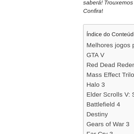
saberá! Trouxemos 
Confira
!
Índice do Conteú
Melhores jogos 
GTA V
Red Dead Rede
Mass Effect Tril
Halo 3
Elder Scrolls V:
Battlefield 4
Destiny
Gears of War 3
Far Cry 3