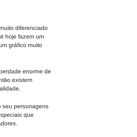
muito diferenciado
até hoje fazem um
m gráfico muito
liberdade enorme de
ntão existem
alidade.
 o seu personagens
especiais que
adores.