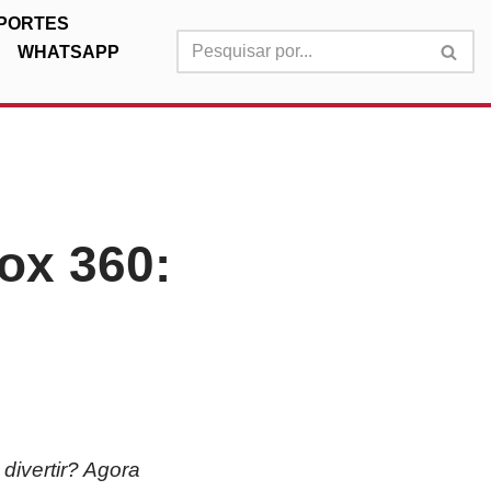
PORTES
WHATSAPP
ox 360:
ivertir? Agora