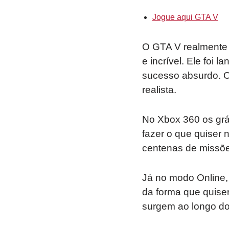
Jogue aqui GTA V
O GTA V realmente t
e incrível. Ele foi
sucesso absurdo. O
realista.
No Xbox 360 os gráf
fazer o que quiser
centenas de missõe
Já no modo Online,
da forma que quise
surgem ao longo do