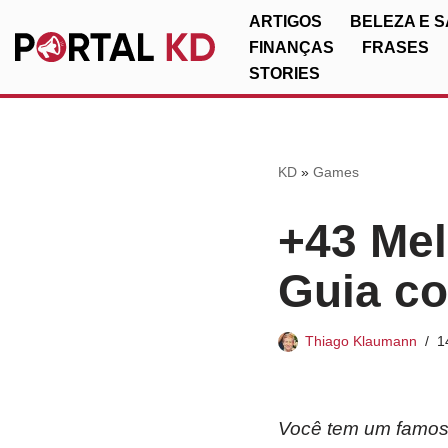
ARTIGOS
BELEZA E 
FINANÇAS
FRASES
Pular
STORIES
para
o
conteúdo
KD
»
Games
+43 Mel
Guia co
Thiago Klaumann
1
Você tem um famoso