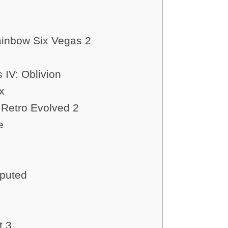
inbow Six Vegas 2
 IV: Oblivion
x
Retro Evolved 2
e
puted
t 3