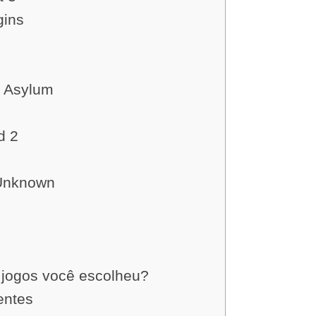
gins
 Asylum
d 2
Unknown
e jogos você escolheu?
entes