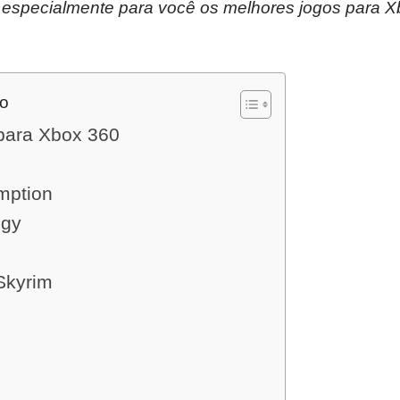
especialmente para você os melhores jogos para 
do
para Xbox 360
mption
ogy
 Skyrim