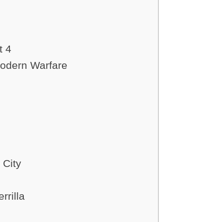
t 4
Modern Warfare
City
rrilla