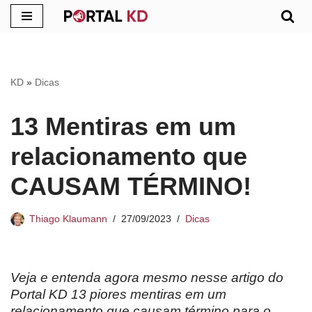
Pular
para
o
KD
»
Dicas
conteúdo
13 Mentiras em um
relacionamento que
CAUSAM TÉRMINO!
Thiago Klaumann
27/09/2023
Dicas
Veja e entenda agora mesmo nesse artigo do
Portal KD 13 piores mentiras em um
relacionamento que causam término para o