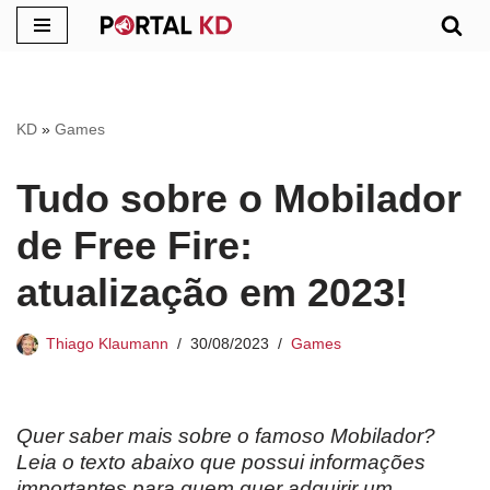
Pular
para
o
KD
»
Games
conteúdo
Tudo sobre o Mobilador
de Free Fire:
atualização em 2023!
Thiago Klaumann
30/08/2023
Games
Quer saber mais sobre o famoso Mobilador?
Leia o texto abaixo que possui informações
importantes para quem quer adquirir um