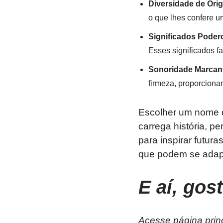
Diversidade de Ori
o que lhes confere um
Significados Poder
Esses significados 
Sonoridade Marcan
firmeza, proporciona
Escolher um nome q
carrega história, p
para inspirar futur
que podem se adapta
E aí, gos
Acesse página prin