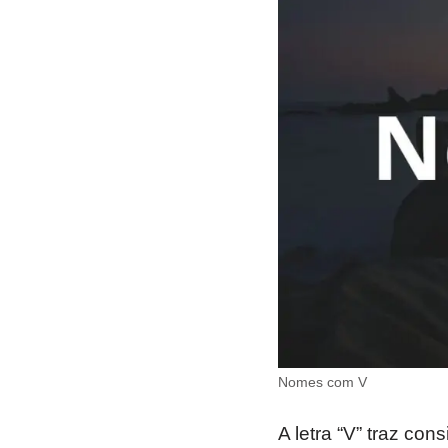
Nomes com V
A letra “V” traz co