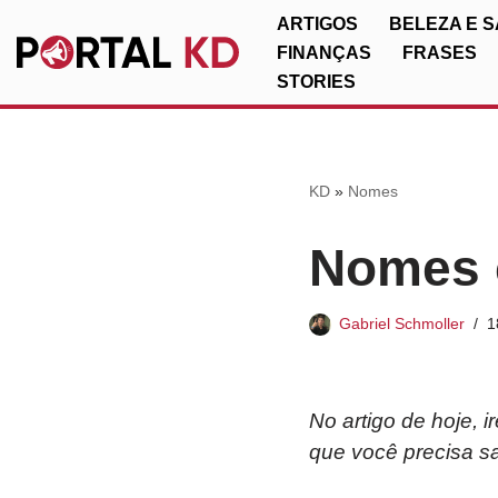
ARTIGOS
BELEZA E 
FINANÇAS
FRASES
Pular
STORIES
para
o
conteúdo
KD
»
Nomes
Nomes c
Gabriel Schmoller
1
No artigo de hoje, 
que você precisa sa