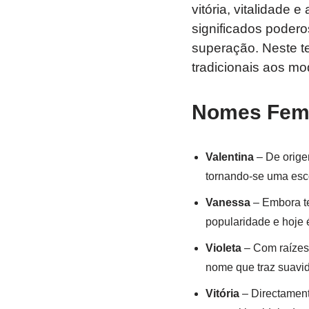
vitória, vitalidade
significados poderos
superação. Neste t
tradicionais aos m
Nomes Femi
Valentina
– De origem
tornando-se uma esco
Vanessa
– Embora te
popularidade e hoje 
Violeta
– Com raízes 
nome que traz suavid
Vitória
– Directamente