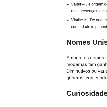
Valter
– De origem ge
uma presença marcan
Vladimir
– De origem
sonoridade imponente
Nomes Unis
Embora os nomes u
modernas têm ganha
Diminutivos ou var
gêneros, conferindo 
Curiosidad