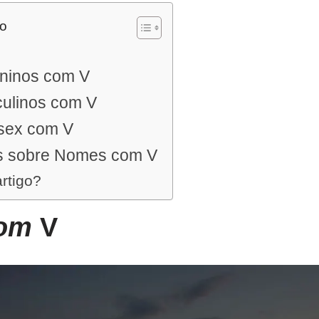
do
ninos com V
ulinos com V
sex com V
s sobre Nomes com V
artigo?
com
V