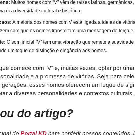
gens:
Muitos nomes com “V” vêm de raízes latinas, germânicas, es
a rica diversidade cultural e histórica.
osos:
A maioria dos nomes com V está ligada a ideias de vitóri
fazem com que os nomes transmitam uma mensagem de força e 
te:
O som inicial “V” tem uma vibração que remete a suavidad
ndo um toque de distinção e elegância aos nomes.
ue comece com “V” é, muitas vezes, optar por uma
ersonalidade e a promessa de vitórias. Seja para cele
as gerações, esses nomes oferecem um leque de signi
r a diversas personalidades e contextos culturais.
tou do artigo?
cipal do
Portal KD
para conferir nossos conteúdos, 