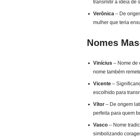
transmitir a ideia de
Verônica
– De origem
mulher que teria enx
Nomes Masc
Vinícius
– Nome de or
nome também remete à 
Vicente
– Significand
escolhido para transm
Vítor
– De origem lati
perfeita para quem b
Vasco
– Nome tradic
simbolizando coragem