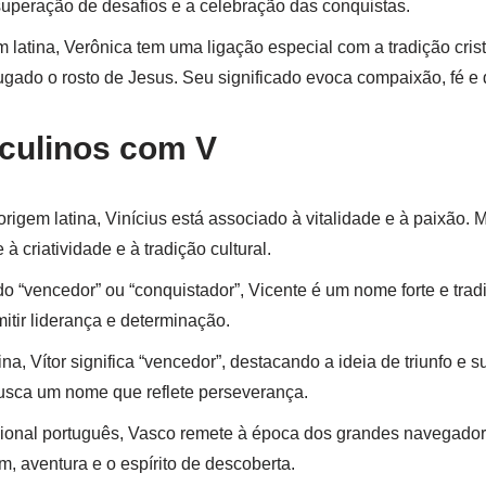
 superação de desafios e a celebração das conquistas.
 latina, Verônica tem uma ligação especial com a tradição cris
ugado o rosto de Jesus. Seu significado evoca compaixão, fé e
ulinos com V
igem latina, Vinícius está associado à vitalidade e à paixão. Mu
criatividade e à tradição cultural.
o “vencedor” ou “conquistador”, Vicente é um nome forte e trad
itir liderança e determinação.
na, Vítor significa “vencedor”, destacando a ideia de triunfo e
usca um nome que reflete perseverança.
ional português, Vasco remete à época dos grandes navegador
, aventura e o espírito de descoberta.