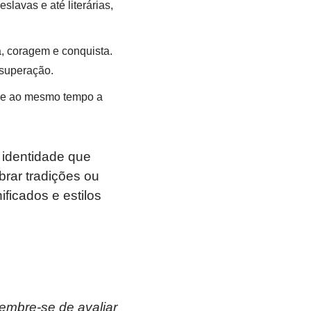
lavas e até literárias,
a, coragem e conquista.
superação.
e e ao mesmo tempo a
 identidade que
brar tradições ou
ficados e estilos
lembre-se de avaliar