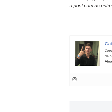
o post com as estre
Gab
Conc
de c
Atua