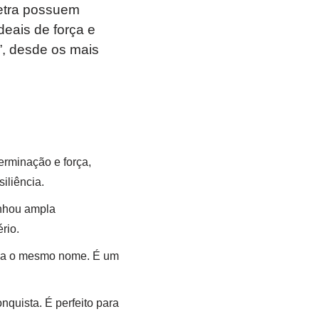
letra possuem
ideais de força e
”, desde os mais
erminação e força,
iliência.
anhou ampla
rio.
leva o mesmo nome. É um
nquista. É perfeito para