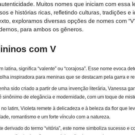
 e autenticidade. Muitos nomes que iniciam com essa 
os e histórias ricas, refletindo culturas, tradições e 
exto, exploramos diversas opções de nomes com “V
odernos, para ambos os gêneros.
ninos com V
 latina, significa “valente” ou “corajosa”. Esse nome evoca det
lha inspiradora para meninas que se destacam pela garra e res
nha sido criado a partir de uma invenção literária, Vanessa g
é sinônimo de elegância e modernidade, com um toque de misté
no latim, Violeta remete à delicadeza e à beleza da flor que 
ade, romantismo e um forte vínculo com a natureza.
 derivado do termo “vitória”, este nome simboliza sucesso e co