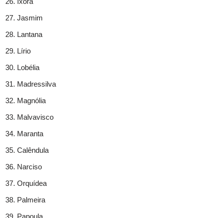
Ixora
Jasmim
Lantana
Lírio
Lobélia
Madressilva
Magnólia
Malvavisco
Maranta
Calêndula
Narciso
Orquídea
Palmeira
Papoula