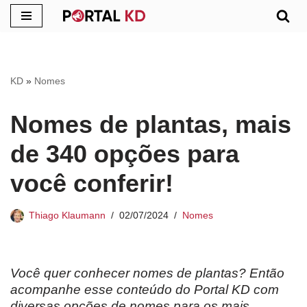
Pular
para
o
KD
»
Nomes
conteúdo
Nomes de plantas, mais
de 340 opções para
você conferir!
Thiago Klaumann
02/07/2024
Nomes
Você quer conhecer nomes de plantas? Então
acompanhe esse conteúdo do Portal KD com
diversas opções de nomes para os mais