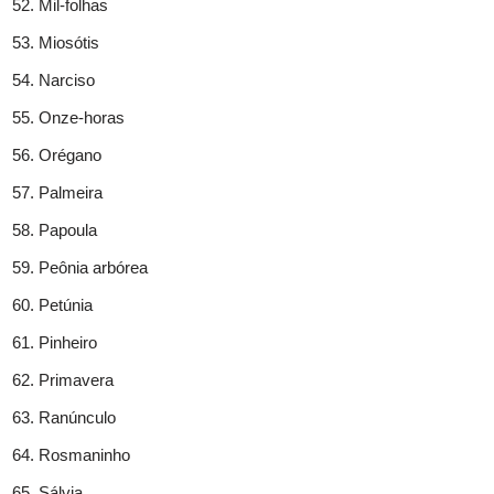
Mil-folhas
Miosótis
Narciso
Onze-horas
Orégano
Palmeira
Papoula
Peônia arbórea
Petúnia
Pinheiro
Primavera
Ranúnculo
Rosmaninho
Sálvia