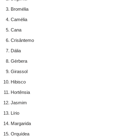
Bromélia
Camélia
Cana
Crisântemo
Dália
Gérbera
Girassol
Hibisco
Hortênsia
Jasmim
Lírio
Margarida
Orquídea