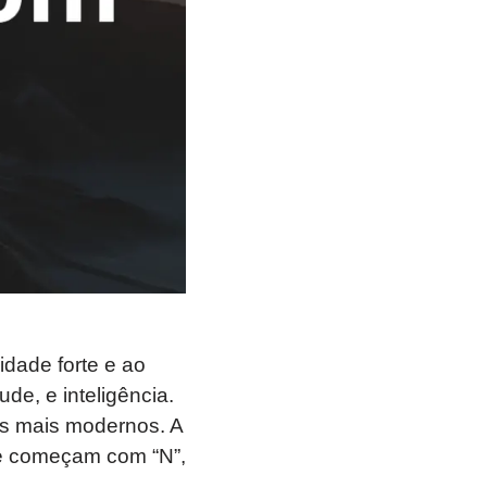
dade forte e ao
de, e inteligência.
es mais modernos. A
ue começam com “N”,