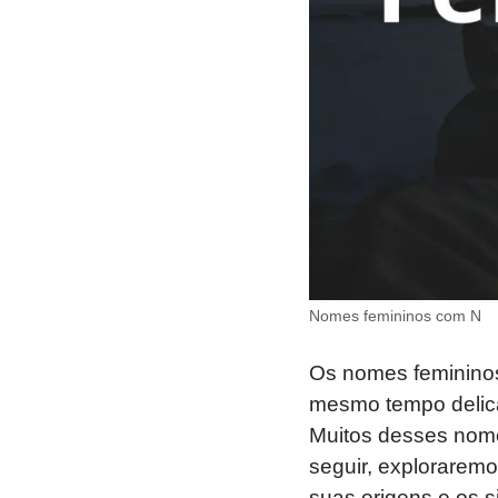
Nomes femininos com N
Os nomes femininos
mesmo tempo delicad
Muitos desses nome
seguir, explorarem
suas origens e os s