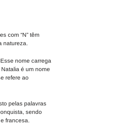
mes com “N” têm
a natureza.
”. Esse nome carrega
, Natalia é um nome
e refere ao
sto pelas palavras
 conquista, sendo
 e francesa.