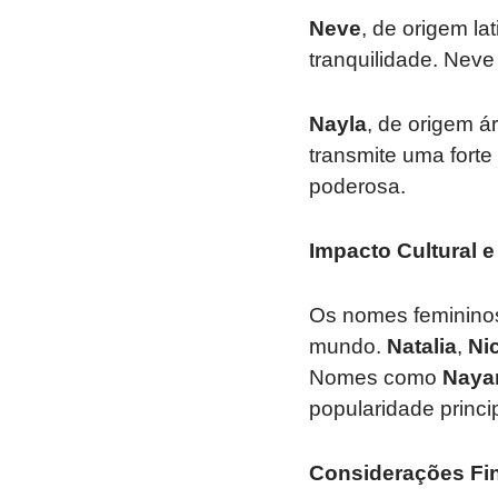
Neve
, de origem la
tranquilidade. Neve
Nayla
, de origem á
transmite uma fort
poderosa.
Impacto Cultural 
Os nomes femininos
mundo.
Natalia
,
Ni
Nomes como
Naya
popularidade princi
Considerações Fi