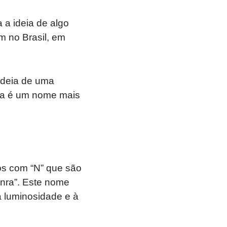
a a ideia de algo
m no Brasil, em
a ideia de uma
lia é um nome mais
os com “N” que são
honra”. Este nome
à luminosidade e à