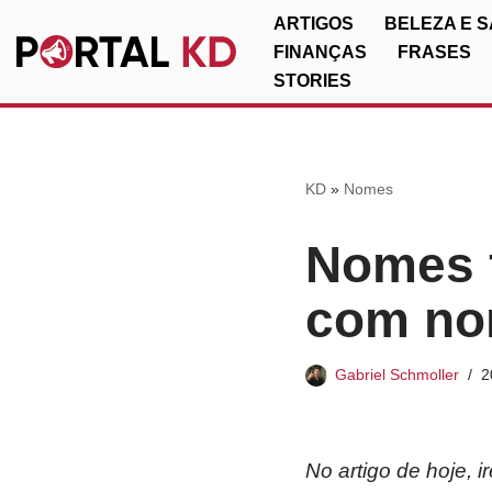
ARTIGOS
BELEZA E 
FINANÇAS
FRASES
Pular
STORIES
para
o
conteúdo
KD
»
Nomes
Nomes f
com no
Gabriel Schmoller
2
No artigo de hoje,