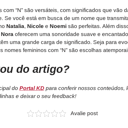
com “N” são versáteis, com significados que vão da 
e. Se você está em busca de um nome que transmita 
omo
Natalia
,
Nicole
e
Noemi
são perfeitas. Além diss
e
Nora
oferecem uma sonoridade suave e encantad
m uma grande carga de significado. Seja para evoc
os nomes femininos com “N” são escolhas atemporai
tou do artigo?
cipal do
Portal KD
para conferir nossos conteúdos, 
linhas e deixar o seu feedback!
Avalie post