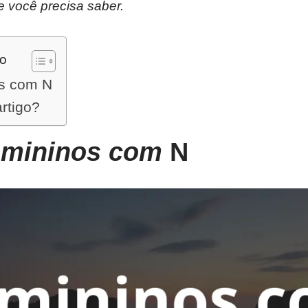
e você precisa saber.
do
s com N
artigo?
emininos com
N