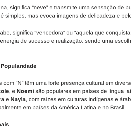
tina, significa “neve” e transmite uma sensação de p
 é simples, mas evoca imagens de delicadeza e bele
rabe, significa “vencedora” ou “aquela que conquist
e energia de sucesso e realização, sendo uma escol
e Popularidade
 com “N” têm uma forte presença cultural em divers
cole
, e
Noemi
são populares em países de língua lat
ra
e
Nayla
, com raízes em culturas indígenas e ár
palmente em países da América Latina e no Brasil.
nais