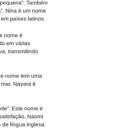
u “pequena”. Também
sa”. Nina é um nome
 em países latinos.
ste nome é
do em várias
a, transmitindo
Esse nome tem uma
 mar. Nayara é
eite”. Este nome é
 satisfação. Naomi
de língua inglesa.