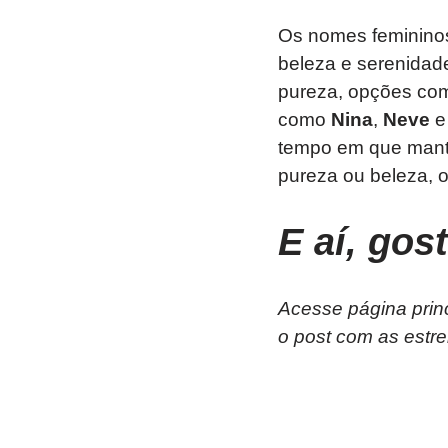
Os nomes femininos 
beleza e serenidad
pureza, opções c
como
Nina
,
Neve
tempo em que mantê
pureza ou beleza, 
E aí, gos
Acesse página prin
o post com as estre