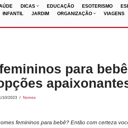
SAÚDE
DICAS
EDUCAÇÃO
ESOTERISMO
ES
INFANTIL
JARDIM
ORGANIZAÇÃO
VIAGENS
emininos para bebê
opções apaixonante
1/10/2023
Nomes
omes femininos para bebê? Então com certeza você