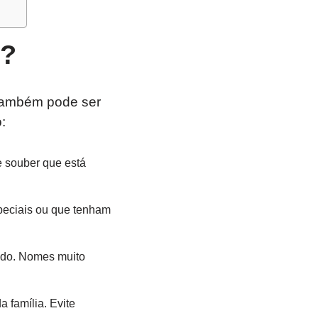
s?
também pode ser
:
 souber que está
peciais ou que tenham
hido. Nomes muito
família. Evite