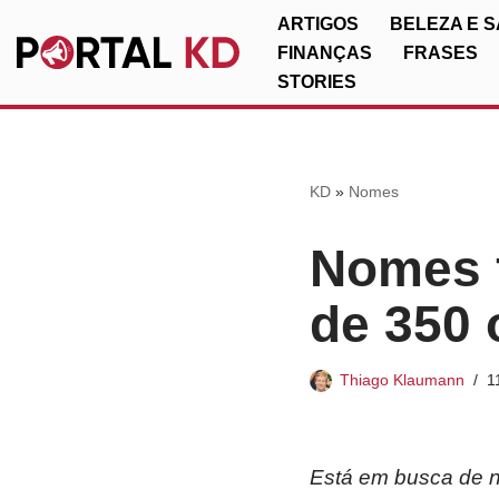
ARTIGOS
BELEZA E 
FINANÇAS
FRASES
Pular
STORIES
para
o
conteúdo
KD
»
Nomes
Nomes f
de 350 
Thiago Klaumann
1
Está em busca de n