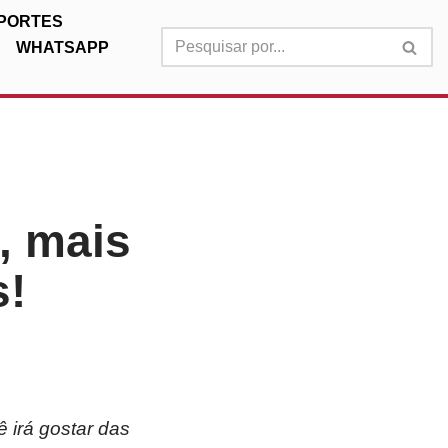
PORTES
WHATSAPP
, mais
s!
 irá gostar das