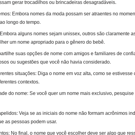
sam gerar trocadilhos ou brincadeiras desagradáveis.
remos: Embora nomes da moda possam ser atraentes no momen
ao longo do tempo.
 Embora alguns nomes sejam unissex, outros são claramente a
olher um nome apropriado para o gênero do bebê.
artilhe suas opções de nome com amigos e familiares de conf
liosos ou sugestões que você não havia considerado.
rentes situações: Diga o nome em voz alta, como se estivesse
erentes contextos.
dade do nome: Se você quer um nome mais exclusivo, pesquise 
e apelidos: Veja se as iniciais do nome não formam acrônimos i
que as pessoas podem usar.
intos: No final, o nome que você escolher deve ser algo que re