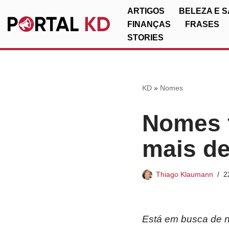
ARTIGOS
BELEZA E 
FINANÇAS
FRASES
Pular
STORIES
para
o
conteúdo
KD
»
Nomes
Nomes f
mais de
Thiago Klaumann
2
Está em busca de n