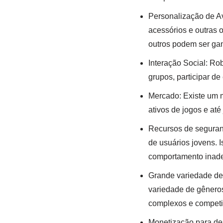
Personalização de Av
acessórios e outras
outros podem ser gan
Interação Social: Ro
grupos, participar de
Mercado: Existe um m
ativos de jogos e at
Recursos de seguran
de usuários jovens. I
comportamento inad
Grande variedade de 
variedade de gêneros
complexos e competit
Monetização para de