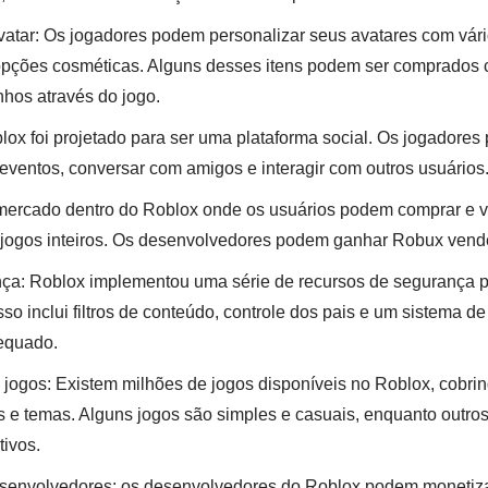
atar: Os jogadores podem personalizar seus avatares com vário
 opções cosméticas. Alguns desses itens podem ser comprados
hos através do jogo.
blox foi projetado para ser uma plataforma social. Os jogadore
 eventos, conversar com amigos e interagir com outros usuários
ercado dentro do Roblox onde os usuários podem comprar e ven
é jogos inteiros. Os desenvolvedores podem ganhar Robux vend
ça: Roblox implementou uma série de recursos de segurança p
sso inclui filtros de conteúdo, controle dos pais e um sistema d
equado.
jogos: Existem milhões de jogos disponíveis no Roblox, cobr
 e temas. Alguns jogos são simples e casuais, enquanto outro
ivos.
senvolvedores: os desenvolvedores do Roblox podem monetizar