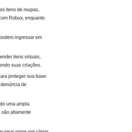
s itens de roupas,
 com Robux, enquanto
s podem ingressar em
.
der itens virtuais,
endo suas criações.
ara proteger sua base
e denúncia de
indo uma ampla
s são altamente
 seus jogos por vários