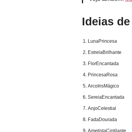
Ideias d
LunaPrincesa
EstrelaBrilhante
FlorEncantada
PrincesaRosa
ArcoIrisMágico
SereiaEncantada
AnjoCelestial
FadaDourada
AmetistaCintilante