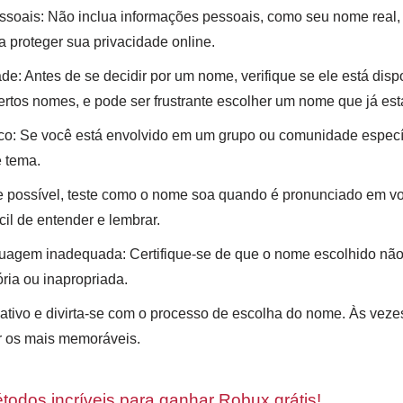
ssoais: Não inclua informações pessoais, como seu nome real, 
a proteger sua privacidade online.
ade: Antes de se decidir por um nome, verifique se ele está dis
certos nomes, e pode ser frustrante escolher um nome que já es
o: Se você está envolvido em um grupo ou comunidade específi
e tema.
e possível, teste como o nome soa quando é pronunciado em voz
cil de entender e lembrar.
nguagem inadequada: Certifique-se de que o nome escolhido nã
ória ou inapropriada.
riativo e divirta-se com o processo de escolha do nome. Às vez
r os mais memoráveis.
todos incríveis para ganhar Robux grátis!