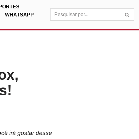
PORTES
WHATSAPP
ox,
s!
cê irá gostar desse