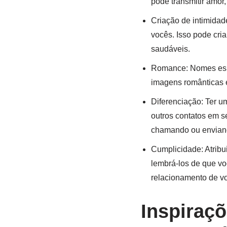
pode transmitir amor,
Criação de intimidad
vocês. Isso pode cri
saudáveis.
Romance: Nomes espe
imagens românticas 
Diferenciação: Ter u
outros contatos em s
chamando ou envian
Cumplicidade: Atribu
lembrá-los de que v
relacionamento de v
Inspiraç