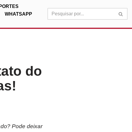
PORTES
WHATSAPP
ato do
as!
ado? Pode deixar