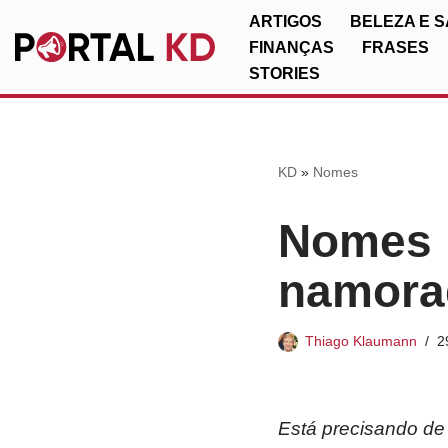
ARTIGOS
BELEZA E 
FINANÇAS
FRASES
Pular
STORIES
para
o
conteúdo
KD
»
Nomes
Nomes p
namorad
Thiago Klaumann
2
Está precisando de