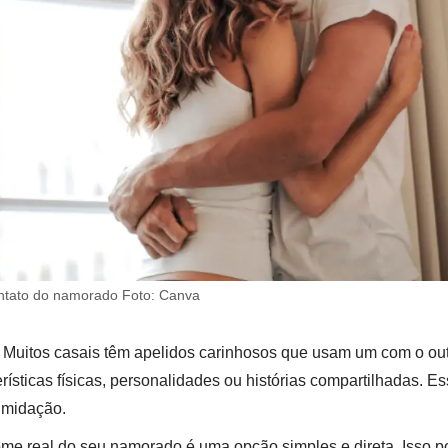
ntato do namorado Foto: Canva
 Muitos casais têm apelidos carinhosos que usam um com o out
rísticas físicas, personalidades ou histórias compartilhadas. 
timidação.
me real do seu namorado é uma opção simples e direta. Isso p