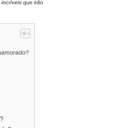
ncríveis que irão
 namorado?
o?