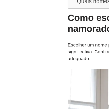
Quais nomes
Como esc
namorad
Escolher um nome p
significativa. Conf
adequado: