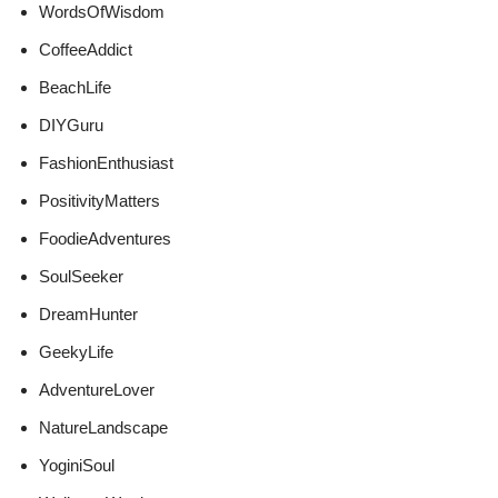
WordsOfWisdom
CoffeeAddict
BeachLife
DIYGuru
FashionEnthusiast
PositivityMatters
FoodieAdventures
SoulSeeker
DreamHunter
GeekyLife
AdventureLover
NatureLandscape
YoginiSoul