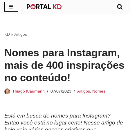
Pular
para
o
KD
»
Artigos
conteúdo
Nomes para Instagram,
mais de 400 inspirações
no conteúdo!
Thiago Klaumann
07/07/2023
Artigos
,
Nomes
Está em busca de nomes para Instagram?
Então você está no lugar certo! Nesse artigo de
hoje veja várias opções criativas que