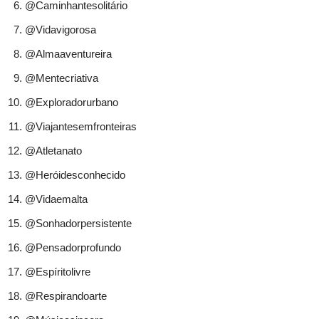
@Caminhantesolitário
@Vidavigorosa
@Almaaventureira
@Mentecriativa
@Exploradorurbano
@Viajantesemfronteiras
@Atletanato
@Heróidesconhecido
@Vidaemalta
@Sonhadorpersistente
@Pensadorprofundo
@Espíritolivre
@Respirandoarte