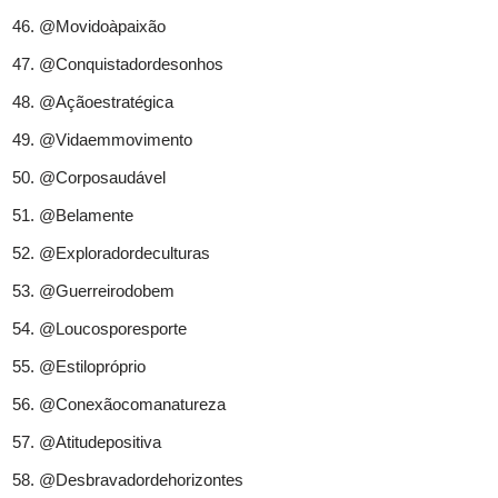
@Movidoàpaixão
@Conquistadordesonhos
@Açãoestratégica
@Vidaemmovimento
@Corposaudável
@Belamente
@Exploradordeculturas
@Guerreirodobem
@Loucosporesporte
@Estilopróprio
@Conexãocomanatureza
@Atitudepositiva
@Desbravadordehorizontes