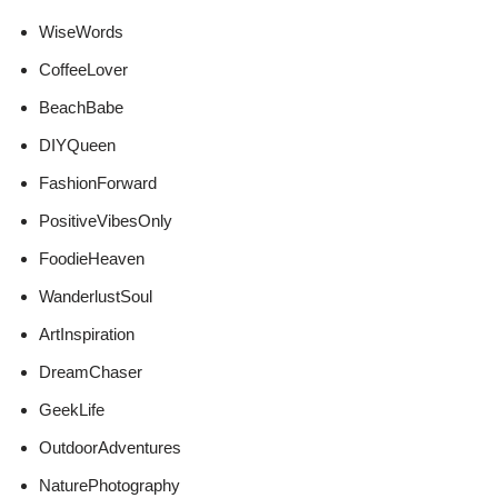
WiseWords
CoffeeLover
BeachBabe
DIYQueen
FashionForward
PositiveVibesOnly
FoodieHeaven
WanderlustSoul
ArtInspiration
DreamChaser
GeekLife
OutdoorAdventures
NaturePhotography