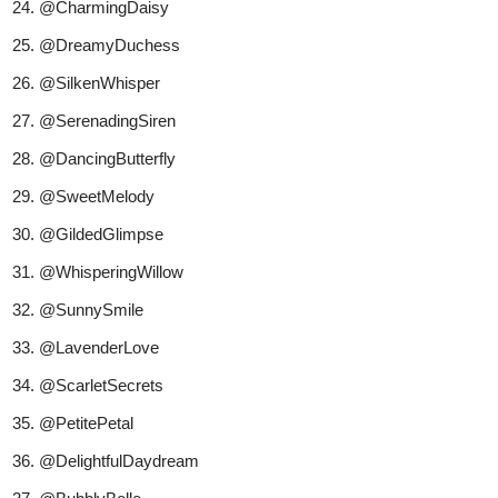
@CharmingDaisy
@DreamyDuchess
@SilkenWhisper
@SerenadingSiren
@DancingButterfly
@SweetMelody
@GildedGlimpse
@WhisperingWillow
@SunnySmile
@LavenderLove
@ScarletSecrets
@PetitePetal
@DelightfulDaydream