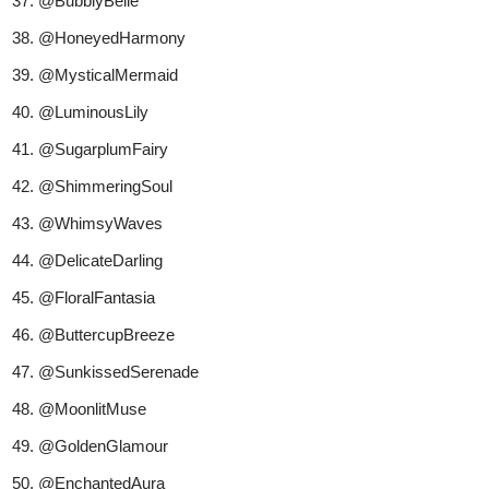
@BubblyBelle
@HoneyedHarmony
@MysticalMermaid
@LuminousLily
@SugarplumFairy
@ShimmeringSoul
@WhimsyWaves
@DelicateDarling
@FloralFantasia
@ButtercupBreeze
@SunkissedSerenade
@MoonlitMuse
@GoldenGlamour
@EnchantedAura