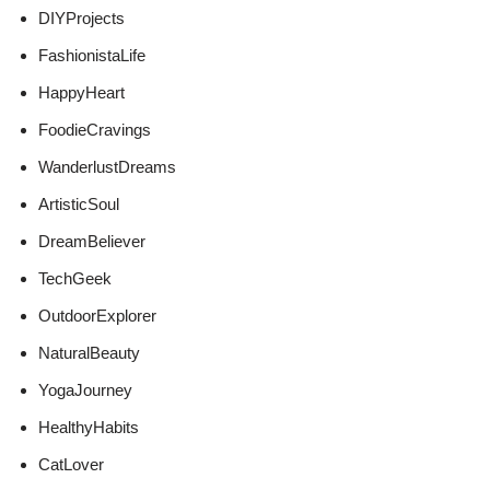
DIYProjects
FashionistaLife
HappyHeart
FoodieCravings
WanderlustDreams
ArtisticSoul
DreamBeliever
TechGeek
OutdoorExplorer
NaturalBeauty
YogaJourney
HealthyHabits
CatLover