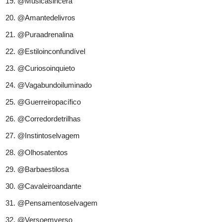
@Músicasincera
@Amantedelivros
@Puraadrenalina
@Estiloinconfundível
@Curiosoinquieto
@Vagabundoiluminado
@Guerreiropacífico
@Corredordetrilhas
@Instintoselvagem
@Olhosatentos
@Barbaestilosa
@Cavaleiroandante
@Pensamentoselvagem
@Versoemverso