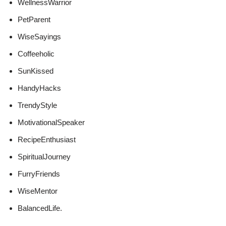
WellnessWarrior
PetParent
WiseSayings
Coffeeholic
SunKissed
HandyHacks
TrendyStyle
MotivationalSpeaker
RecipeEnthusiast
SpiritualJourney
FurryFriends
WiseMentor
BalancedLife.