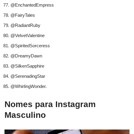
@EnchantedEmpress
@FairyTales
@RadiantRuby
@VelvetValentine
@SpiritedSorceress
@DreamyDawn
@SilkenSapphire
@SerenadingStar
@WhirlingWonder.
Nomes para Instagram
Masculino