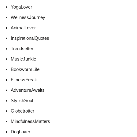
YogaLover
WellnessJourney
AnimalLover
InspirationalQuotes
Trendsetter
MusicJunkie
BookwormLife
FitnessFreak
AdventureAwaits
StylishSoul
Globetrotter
MindfulnessMatters
DogLover