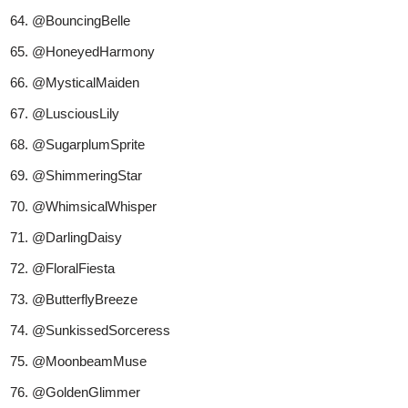
@BouncingBelle
@HoneyedHarmony
@MysticalMaiden
@LusciousLily
@SugarplumSprite
@ShimmeringStar
@WhimsicalWhisper
@DarlingDaisy
@FloralFiesta
@ButterflyBreeze
@SunkissedSorceress
@MoonbeamMuse
@GoldenGlimmer