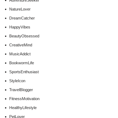
AdventureSeeker
NatureLover
DreamCatcher
HappyVibes
BeautyObsessed
CreativeMind
MusicAddict
BookwormLife
SportsEnthusiast
StyleIcon
TravelBlogger
FitnessMotivation
HealthyLifestyle
PetLover