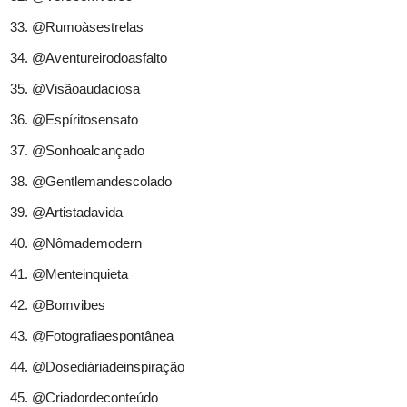
@Rumoàsestrelas
@Aventureirodoasfalto
@Visãoaudaciosa
@Espíritosensato
@Sonhoalcançado
@Gentlemandescolado
@Artistadavida
@Nômademodern
@Menteinquieta
@Bomvibes
@Fotografiaespontânea
@Dosediáriadeinspiração
@Criadordeconteúdo