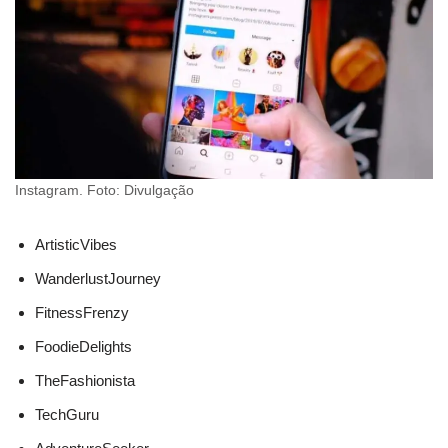
Instagram. Foto: Divulgação
ArtisticVibes
WanderlustJourney
FitnessFrenzy
FoodieDelights
TheFashionista
TechGuru