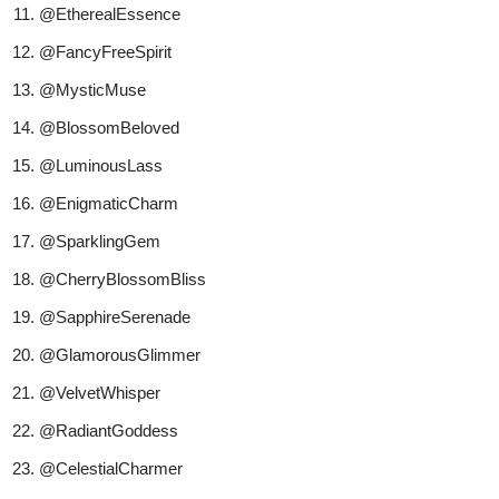
@EtherealEssence
@FancyFreeSpirit
@MysticMuse
@BlossomBeloved
@LuminousLass
@EnigmaticCharm
@SparklingGem
@CherryBlossomBliss
@SapphireSerenade
@GlamorousGlimmer
@VelvetWhisper
@RadiantGoddess
@CelestialCharmer