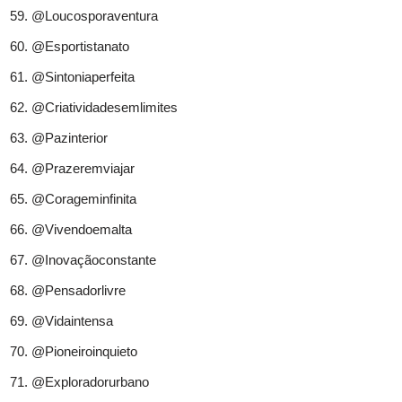
@Loucosporaventura
@Esportistanato
@Sintoniaperfeita
@Criatividadesemlimites
@Pazinterior
@Prazeremviajar
@Corageminfinita
@Vivendoemalta
@Inovaçãoconstante
@Pensadorlivre
@Vidaintensa
@Pioneiroinquieto
@Exploradorurbano