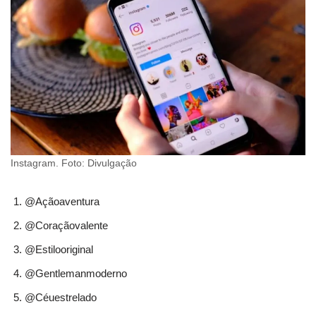
Instagram. Foto: Divulgação
@Açãoaventura
@Coraçãovalente
@Estilooriginal
@Gentlemanmoderno
@Céuestrelado