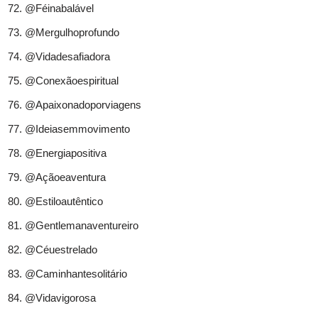
@Féinabalável
@Mergulhoprofundo
@Vidadesafiadora
@Conexãoespiritual
@Apaixonadoporviagens
@Ideiasemmovimento
@Energiapositiva
@Açãoeaventura
@Estiloautêntico
@Gentlemanaventureiro
@Céuestrelado
@Caminhantesolitário
@Vidavigorosa