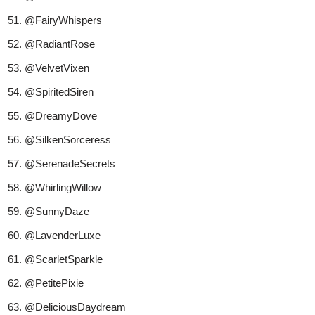
@FairyWhispers
@RadiantRose
@VelvetVixen
@SpiritedSiren
@DreamyDove
@SilkenSorceress
@SerenadeSecrets
@WhirlingWillow
@SunnyDaze
@LavenderLuxe
@ScarletSparkle
@PetitePixie
@DeliciousDaydream