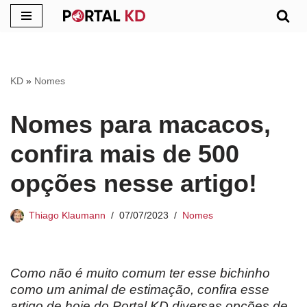
Pular
para
o
KD
»
Nomes
conteúdo
Nomes para macacos,
confira mais de 500
opções nesse artigo!
Thiago Klaumann
07/07/2023
Nomes
Como não é muito comum ter esse bichinho
como um animal de estimação, confira esse
artigo de hoje do Portal KD diversas opções de