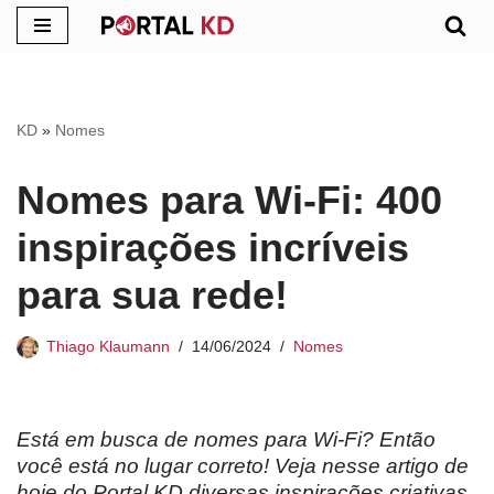
Pular
para
o
KD
»
Nomes
conteúdo
Nomes para Wi-Fi: 400
inspirações incríveis
para sua rede!
Thiago Klaumann
14/06/2024
Nomes
Está em busca de nomes para Wi-Fi? Então
você está no lugar correto! Veja nesse artigo de
hoje do Portal KD diversas inspirações criativas