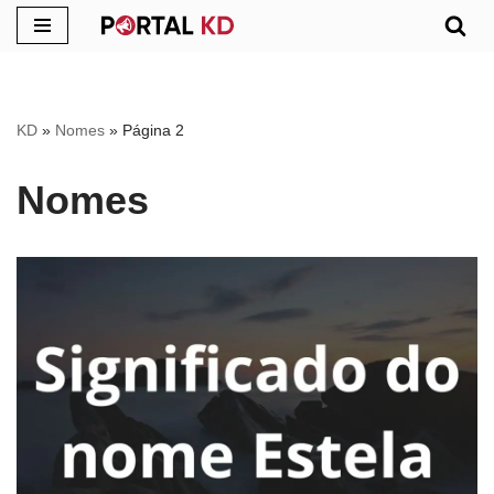
Pular
para
o
KD
»
Nomes
»
Página 2
conteúdo
Nomes