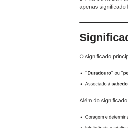
apenas significado l
Signific
O significado princ
“Duradouro”
ou
“pe
Associado à
sabedor
Além do significado
Coragem e determin
Inteligência e criativ