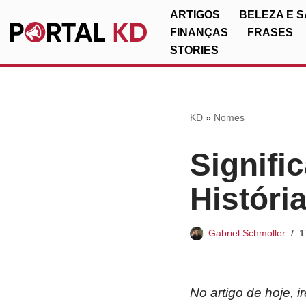
ARTIGOS
BELEZA E 
FINANÇAS
FRASES
Pular
STORIES
para
o
conteúdo
KD
»
Nomes
Signifi
Históri
Gabriel Schmoller
1
No artigo de hoje, 