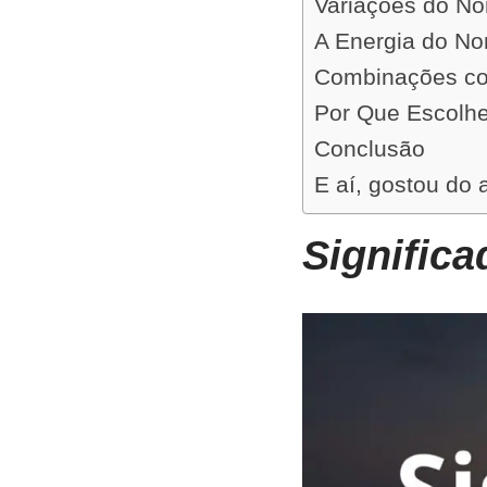
Variações do N
A Energia do N
Combinações c
Por Que Escolh
Conclusão
E aí, gostou do 
Signific