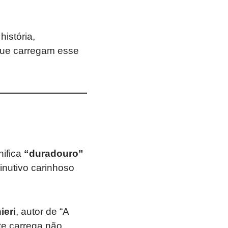
istória,
que carregam esse
nifica
“duradouro”
inutivo carinhoso
ieri
, autor de “A
te carrega não