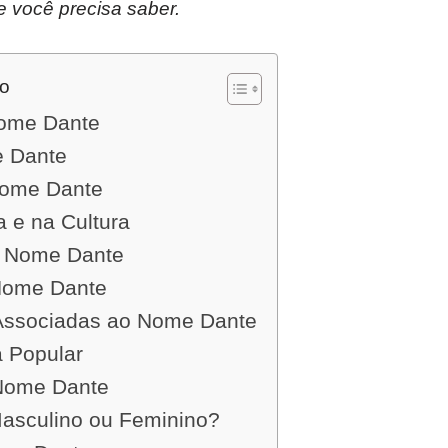
e você precisa saber.
do
nome Dante
 Dante
Nome Dante
a e na Cultura
o Nome Dante
Nome Dante
 Associadas ao Nome Dante
a Popular
Nome Dante
asculino ou Feminino?