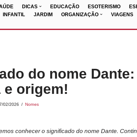
SAÚDE
DICAS
EDUCAÇÃO
ESOTERISMO
ES
INFANTIL
JARDIM
ORGANIZAÇÃO
VIAGENS
cado do nome Dante:
a e origem!
7/02/2026
Nomes
iremos conhecer o significado do nome
Dante
. Conti