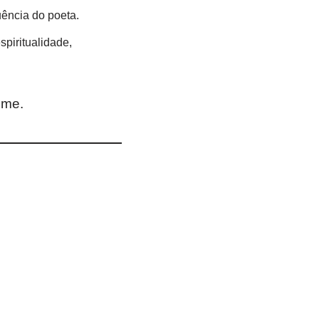
luência do poeta.
piritualidade,
ome.