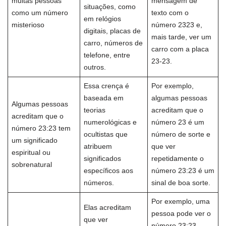
muitas pessoas
mensagem de
situações, como
como um número
texto com o
em relógios
misterioso
número 2323 e,
digitais, placas de
mais tarde, ver um
carro, números de
carro com a placa
telefone, entre
23-23.
outros.
Essa crença é
Por exemplo,
baseada em
algumas pessoas
Algumas pessoas
teorias
acreditam que o
acreditam que o
numerológicas e
número 23 é um
número 23:23 tem
ocultistas que
número de sorte e
um significado
atribuem
que ver
espiritual ou
significados
repetidamente o
sobrenatural
específicos aos
número 23:23 é um
números.
sinal de boa sorte.
Por exemplo, uma
Elas acreditam
pessoa pode ver o
que ver
número 23:23