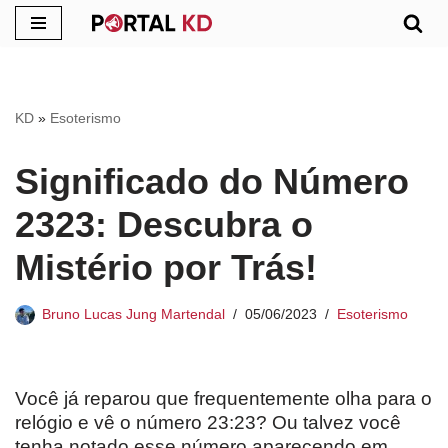
Pular
para
o
KD
»
Esoterismo
conteúdo
Significado do Número
2323: Descubra o
Mistério por Trás!
Bruno Lucas Jung Martendal
05/06/2023
Esoterismo
Você já reparou que frequentemente olha para o
relógio e vê o número 23:23? Ou talvez você
tenha notado esse número aparecendo em