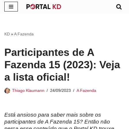
Pular
para
o
KD
»
A Fazenda
conteúdo
Participantes de A
Fazenda 15 (2023): Veja
a lista oficial!
Thiago Klaumann
24/09/2023
A Fazenda
Está ansioso para saber mais sobre os
participantes de A Fazenda 15? Então não
perca esse conteúdo que o Portal KD trouxe