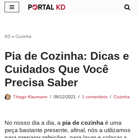
Pular
para
o
KD
»
Cozinha
conteúdo
Pia de Cozinha: Dicas e
Cuidados Que Você
Precisa Saber
Thiago Klaumann
06/12/2021
1 comentário
Cozinha
No nosso dia a dia, a
pia de cozinha
é uma
peça bastante presente, afinal, nós a utilizamos
para preparar refeições, para lavar e colocar a